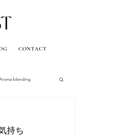
OG
CONTACT
Aroma blending
Uruguay
Daily life
気持ち