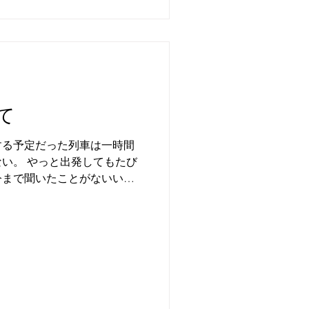
て
発する予定だった列車は一時間
い。 やっと出発してもたび
今まで聞いたことがないいび
響く、少し大げさな表現だが
ほどの大きな音だったのでは