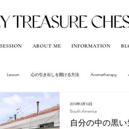
 SESSION
ABOUT ME
INFORMATION
BL
Lesson
心の引き出しを開ける方法
Aromatherapy
South America
Peru
Bolivia
Argentina
Chile
2018年3月16日
South America
Qatar
Vietnam
Shanghai, China
Hokkaido
Japan
自分の中の黒い