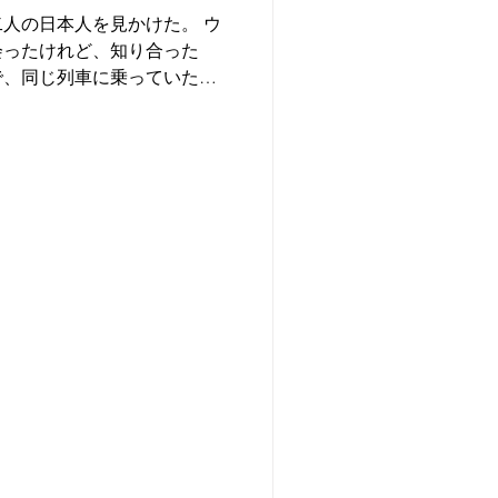
人の日本人を見かけた。 ウ
会ったけれど、知り合った
で、同じ列車に乗っていたこ
 ビジャソンへは予定よりも
、すぐに歩いてアルゼンチン