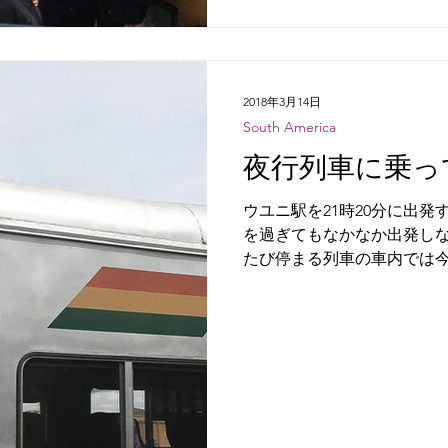
2018年3月14日
South America
夜行列車に乗っ
ウユニ駅を21時20分に出
を過ぎてもなかなか出発しな
たび停まる列車の車内では
きが鳴り響いていた。鳴り
日本だったら考えられない
じめはなかなかの驚...