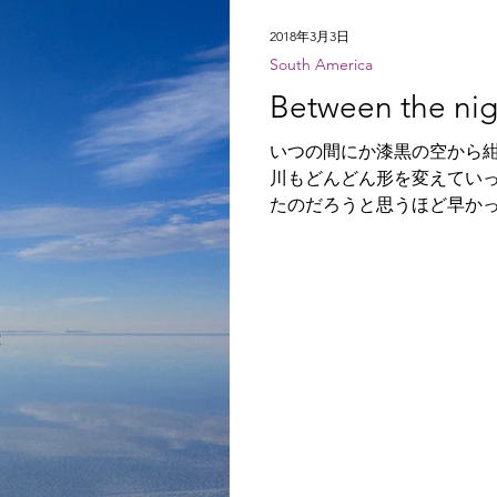
2018年3月3日
South America
Between the nig
いつの間にか漆黒の空から
川もどんどん形を変えてい
たのだろうと思うほど早か
で何度も見たけれど、これ
だった。霧でさえも演出と
を引き立たせているように...