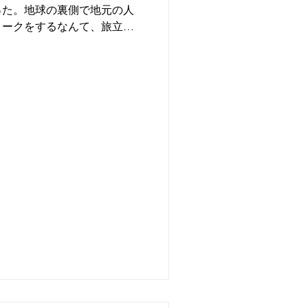
った。地球の裏側で地元の人
トークをするなんて、旅立つ
この日はまさに旅人という表
に過ごせたおかげでとても楽