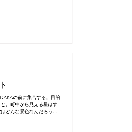
ト
DAKAの前に集合する。目的
こと。町中から見える星はす
空はどんな景色なんだろう
時間。水がほどよく張った場
満天の星が見え、塩湖に降り