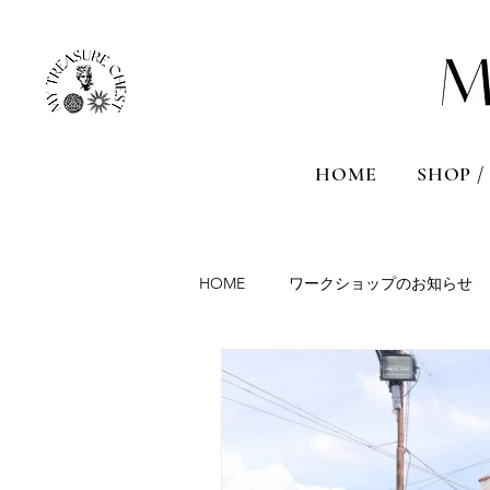
HOME
SHOP /
HOME
ワークショップのお知らせ
Aromatherapy session
Travel
France
Malta
Sicily