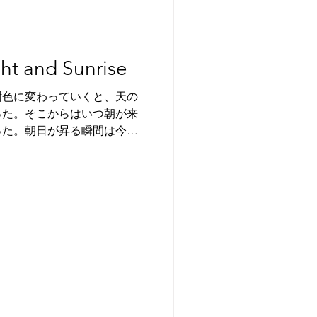
ht and Sunrise
紺色に変わっていくと、天の
った。そこからはいつ朝が来
った。朝日が昇る瞬間は今ま
ほど幻想的な雰囲気は初めて
感じるほどウユニの不思議さ