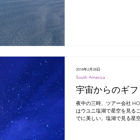
2018年2月28日
South America
宇宙からのギフ
夜中の三時、ツアー会社 HO
はウユニ塩湖で星空を見る
でに美しい。塩湖で見る星
か。 町を出発してから約一
所に到着する。車内からは