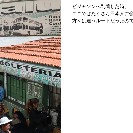
ビジャソンへ到着した時、二
ユニではたくさん日本人に
About me
Job
Information
India
USA
方々は違うルートだったの
とが不思議でならなかった。
だいぶ遅れて到着したので
へ向かった。とは言え...