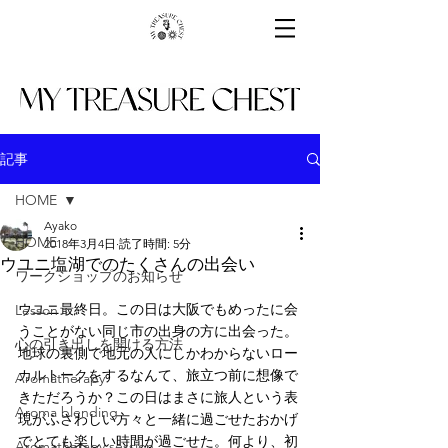
記事
HOME
Ayako
HOME
2018年3月4日
読了時間: 5分
ウユニ塩湖でのたくさんの出会い
ワークショップのお知らせ
ウユニ最終日。この日は大阪でもめったに会
Lesson
うことがない同じ市の出身の方に出会った。
心の引き出しを開ける方法
地球の裏側で地元の人にしかわからないロー
カルトークをするなんて、旅立つ前に想像で
Aromatherapy
きただろうか？この日はまさに旅人という表
Aroma blending
現がふさわしい方々と一緒に過ごせたおかげ
でとても楽しい時間が過ごせた。何より、初
Aromatherapy session