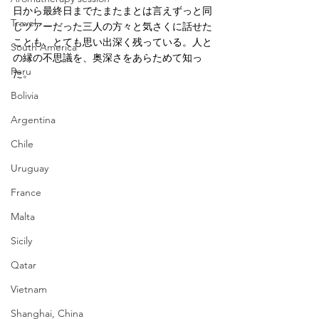
日から最終日までたまたまとは言えずっと同
Travel
じツアーだった三人の方々と気さくに話せた
ことも、とても思い出深く残っている。人と
South America
の縁の不思議を、奥深さをあらためて知っ
Peru
た。
Bolivia
Argentina
Chile
Uruguay
France
Malta
Sicily
Qatar
Vietnam
Shanghai, China