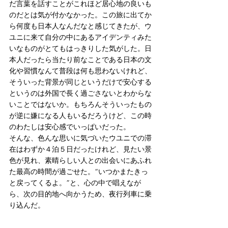
だ言葉を話すことがこれほど居心地の良いも
のだとは気が付かなかった。この旅に出てか
ら何度も日本人なんだなと感じてきたが、ウ
ユニに来て自分の中にあるアイデンティみた
いなものがとてもはっきりした気がした。日
本人だったら当たり前なことである日本の文
化や習慣なんて普段は何も思わないけれど、
そういった背景が同じというだけで安心する
というのは外国で長く過ごさないとわからな
いことではないか。もちろんそういったもの
が逆に嫌になる人もいるだろうけど、この時
のわたしは安心感でいっぱいだった。
そんな、色んな思いに気づいたウユニでの滞
在はわずか４泊５日だったけれど、見たい景
色が見れ、素晴らしい人との出会いにあふれ
た最高の時間が過ごせた。“いつかまたきっ
と戻ってくるよ。”と、心の中で唱えなが
ら、次の目的地へ向かうため、夜行列車に乗
り込んだ。