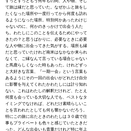
ずっとずっともう何年もの間、人や物、そし
て旅は縁だと思っていた。なぜかふと旅をし
たくなった場所や一度行ってから何度も訪れ
るようになった場所。特別何かあったわけじ
ゃないのに、何かのきっかけで出会う人た
ち。わたしにこのことを伝えるためにやって
きたの？と思うばかりに、必要なときに必要
な人や物に出会ってきた気がする。場所も縁
だと思っていたけれど南米はなかなか来られ
なくて、ご縁なんて言っている場合じゃない
と馬鹿らしくなった時もあった。けれどずっ
と大好きな言葉、『一期一会』という言葉も
あるようにその一回の出会いがどれだけ自分
に影響を与えてくれたかわたしには計り知れ
ない。これはわたしの解釈だけれど、たとえ
何度も会っている大切な人でも、ベストなタ
イミングでなければ、どれだけ素晴らしいこ
とを言われたとしても何も響かないだろう。
特にこの旅に出たときのわたしは３０歳で仕
事もプライベートも色々と感じていたときだ
った。どんな出会いも貴重だけれど特に年上