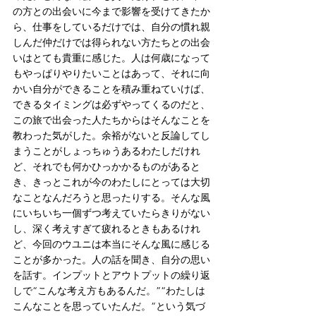
の方との出会いに今まで影響を受けてきたか
ら、仕事をしているだけでは、自分の慣れ親
しんだ仲だけでは得られない方たちとの出会
いはとても貴重に感じた。人は何歳になって
もやっぱりやりたいことはあって、それに向
かい自分ができることを積み重ねていけば、
できるタイミングは必ずやってくるのだと、
この旅で出会った人たちからはそんなことを
教わった気がした。余裕がないと反論してし
まうことがしょっちゅうあるわたしだけれ
ど、それでも何かひっかかるものがあると
き、きっとこれが今のわたしにとっては大切
なことなんだろうと思ったりする。そんな風
にいちいち一個ずつ考えていたらきりがない
し、深く考えすぎて疲れるときもあるけれ
ど、今回のウユニは本当にそんな風に感じる
ことが多かった。人の話を聞き、自分の思い
を話す。インプットとアウトプットの繰り返
しで“こんな考え方もあるんだ。”“わたしは
こんなことを思っていたんだ。”という気づ