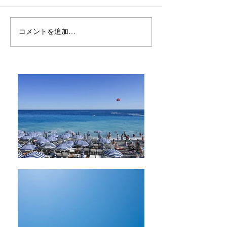
リマで見た黄金色の空
コメントを追加…
どうして人を騙
う -ブエノス・
終日に思ったこ