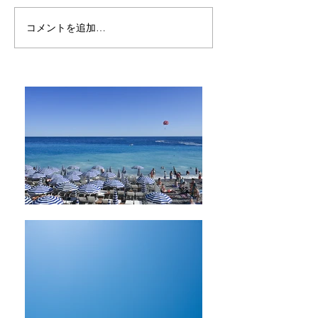
リマで見た黄金色の空
コメントを追加…
どうして人を騙
う -ブエノス・
終日に思ったこ