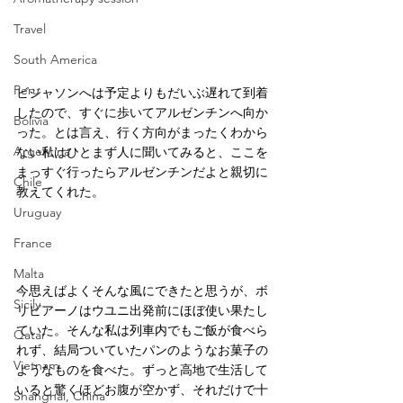
Travel
South America
Peru
ビジャソンへは予定よりもだいぶ遅れて到着
したので、すぐに歩いてアルゼンチンへ向か
Bolivia
った。とは言え、行く方向がまったくわから
Argentina
ない私はひとまず人に聞いてみると、ここを
まっすぐ行ったらアルゼンチンだよと親切に
Chile
教えてくれた。
Uruguay
France
Malta
今思えばよくそんな風にできたと思うが、ボ
Sicily
リビアーノはウユニ出発前にほぼ使い果たし
ていた。そんな私は列車内でもご飯が食べら
Qatar
れず、結局ついていたパンのようなお菓子の
Vietnam
ようなものを食べた。ずっと高地で生活して
いると驚くほどお腹が空かず、それだけで十
Shanghai, China