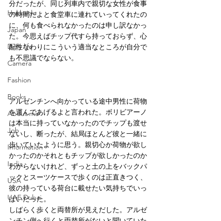
分だったが、同じ列車内で親切な女性が食事
Hokkaido
の時間だよと食堂車に連れていってくれたの
に、何も食べられなかったのは申し訳なかっ
Japan
た。今思えばチップ代すら持っておらず、心
Daily life
配性なわりにこういう適当なところが自分で
も不思議でならない。
Camera
Fashion
Books
アルゼンチンへ向かっている途中男性に荷物
を運んであげるよと言われた。ボリビアーノ
About me
は本当に持っていなかったのでチップも渡せ
Job
ないし、断ったが、結局ほとんど彼と一緒に
歩いていたように思う。親切心か荷物が欲し
Information
かったのかそれともチップが欲しかったのか
India
わからないけれど、ずっと土の上をバックパ
ックとスーツケースで歩くのは正直きつく、
USA
彼の持っている荷台に載せたい気持ちでいっ
UAE Dubai
ぱいだった。
しばらく歩くと両替所が見えだした。アルゼ
ンチン側へ行くと両替所がないと聞いていた