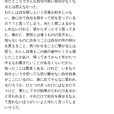
出たところでそんな自分の黒い部分がなくな
るとは思えなかった。
わたしは自分探しという言葉が好きじゃな
い。旅に出て自分を探すって何を言っている
の？？と思ってしまう。冷たく聞こえるかも
しれないけれど、昔からずっとそう思ってき
た。確かに、普段とは違うものの見方をし、
知らないものに出合うことは自分の中の何か
を変えること、気づかせることに繋がるとは
思う。わたし自身もこの旅の途中たくさん感
じたことがあり、帰ってきてから１年がたつ
今もなお書きたいことがあるくらいだから、
知ったことは数多くある。けれど、いきなり
自分という今切っても切り離せない自分自身
がここにいるのに、旅に出てそんなに変われ
るだろうか。ひとつのきっかけにはなるだろ
うけど、果たしてその効果がどれだけあるか
と言われると、それだけで自分を探せるなん
て思わないほうがいいよと冷たく言ってしま
いそうだ。