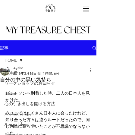
記事
HOME
Ayako
HOME
2018年3月16日
読了時間: 6分
自分の中の黒い気持ち
ワークショップのお知らせ
ビジャソンへ到着した時、二人の日本人を見
Lesson
かけた。
心の引き出しを開ける方法
ウユニではたくさん日本人に会ったけれど、
Aromatherapy
知り合った方々は違うルートだったので、同
Aroma blending
じ列車に乗っていたことが不思議でならなか
った。
Aromatherapy session