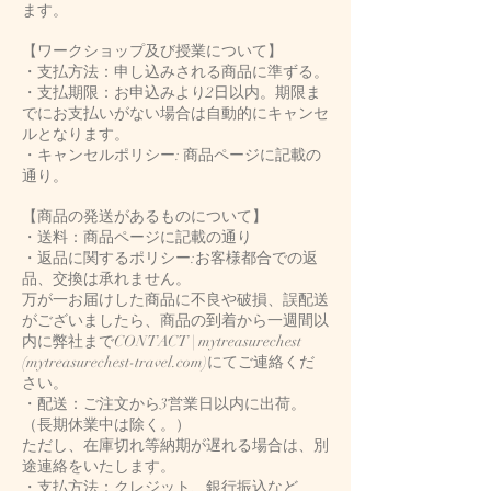
ます。
【ワークショップ及び授業について】
・支払方法：申し込みされる商品に準ずる。
・支払期限：お申込みより2日以内。期限ま
でにお支払いがない場合は自動的にキャンセ
ルとなります。
・キャンセルポリシー: 商品ページに記載の
通り。
【商品の発送があるものについて】
・送料：商品ページに記載の通り
・返品に関するポリシー:お客様都合での返
品、交換は承れません。
万が一お届けした商品に不良や破損、誤配送
がございましたら、商品の到着から一週間以
内に弊社までCONTACT | mytreasurechest
(mytreasurechest-travel.com)にてご連絡くだ
さい。
・配送：ご注文から3営業日以内に出荷。
（長期休業中は除く。）
ただし、在庫切れ等納期が遅れる場合は、別
途連絡をいたします。
・支払方法：クレジット、銀行振込など