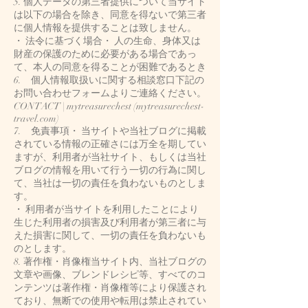
5. 個人データの第三者提供について当サイト
は以下の場合を除き、同意を得ないで第三者
に個人情報を提供することは致しません。
・ 法令に基づく場合・ 人の生命、身体又は
財産の保護のために必要がある場合であっ
て、本人の同意を得ることが困難であるとき
6. 個人情報取扱いに関する相談窓口下記の
お問い合わせフォームよりご連絡ください。
CONTACT | mytreasurechest (mytreasurechest-
travel.com)
7. 免責事項・ 当サイトや当社ブログに掲載
されている情報の正確さには万全を期してい
ますが、利用者が当社サイト、もしくは当社
ブログの情報を用いて行う一切の行為に関し
て、当社は一切の責任を負わないものとしま
す。
・ 利用者が当サイトを利用したことにより
生じた利用者の損害及び利用者が第三者に与
えた損害に関して、一切の責任を負わないも
のとします。
8. 著作権・肖像権当サイト内、当社ブログの
文章や画像、ブレンドレシピ等、すべてのコ
ンテンツは著作権・肖像権等により保護され
ており、無断での使用や転用は禁止されてい