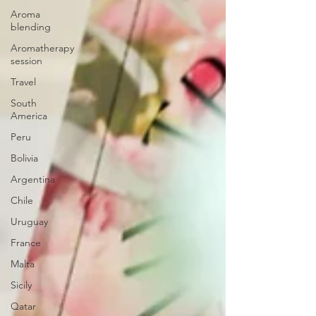
Aroma
blending
Aromatherapy
session
Travel
South
America
Peru
Bolivia
Argentina
Chile
Uruguay
France
Malta
Sicily
Qatar