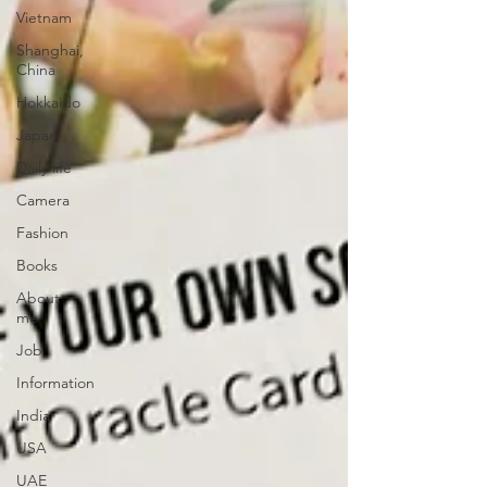
Vietnam
Shanghai,
China
Hokkaido
Japan
Daily life
Camera
Fashion
Books
About
me
Job
Information
India
USA
UAE