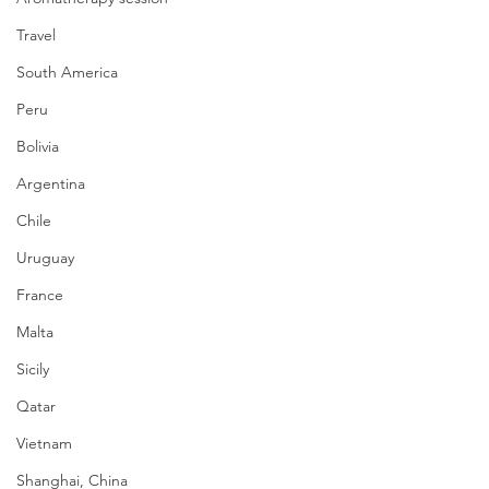
Travel
South America
Peru
Bolivia
Argentina
Chile
Uruguay
France
Malta
Sicily
Qatar
Vietnam
Shanghai, China