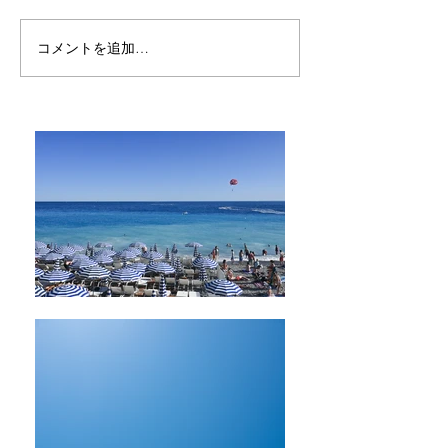
コメントを追加…
Self-aromatherapy講座が
Self-aromathe
最終日を迎えました♡
座について①