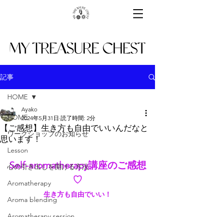
記事
HOME
Ayako
HOME
2024年5月31日
読了時間: 2分
【ご感想】生き方も自由でいいんだなと
ワークショップのお知らせ
思います！
Lesson
Self-aromatherapy講座のご感想
心の引き出しを開ける方法
♡
Aromatherapy
生き方も自由でいい！
Aroma blending
Aromatherapy session