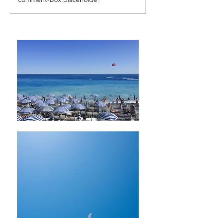
Self-aromatherapy体験講
ご感想 Self-arom
座について②
体験講座