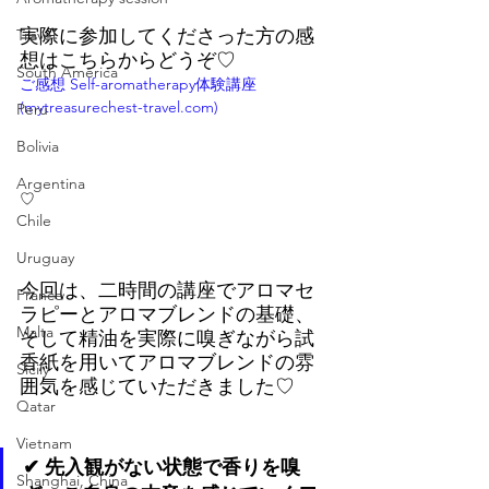
実際に参加してくださった方の感
Travel
想はこちらからどうぞ♡
South America
ご感想 Self-aromatherapy体験講座 
(
mytreasurechest-travel.com
)
Peru
Bolivia
Argentina
♡
Chile
Uruguay
今回は、二時間の講座でアロマセ
France
ラピーとアロマブレンドの基礎、
Malta
そして精油を実際に嗅ぎながら試
香紙を用いてアロマブレンドの雰
Sicily
囲気を感じていただきました♡⁡
Qatar
Vietnam
✔︎ 先入観がない状態で香りを嗅
Shanghai, China