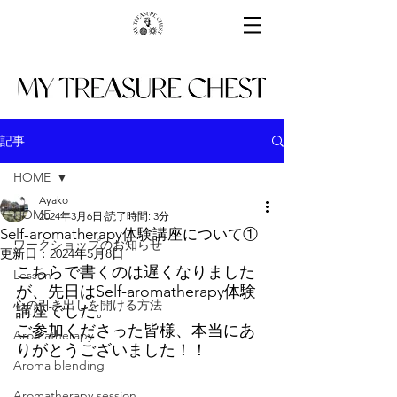
記事
HOME
Ayako
HOME
2024年3月6日
読了時間: 3分
Self-aromatherapy体験講座について①
ワークショップのお知らせ
更新日：
2024年5月8日
こちらで書くのは遅くなりました
Lesson
が、先日はSelf-aromatherapy体験
心の引き出しを開ける方法
講座でした。
ご参加くださった皆様、本当にあ
Aromatherapy
りがとうございました！！
Aroma blending
Aromatherapy session