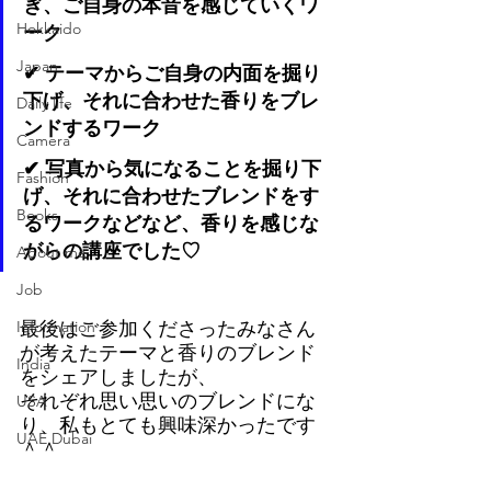
ぎ、ご自身の本音を感じていくワ
Hokkaido
ーク⁡
Japan
✔︎ テーマからご自身の内面を掘り
下げ、それに合わせた香りをブレ
Daily life
ンドするワーク⁡
Camera
✔︎ 写真から気になることを掘り下
Fashion
げ、それに合わせたブレンドをす
Books
るワーク⁡などなど、香りを感じな
がらの講座でした♡
About me
Job
Information
最後はご参加くださったみなさん
が考えたテーマと香りのブレンド
India
をシェアしましたが、
それぞれ思い思いのブレンドにな
USA
り、私もとても興味深かったです⁡
UAE Dubai
＾＾