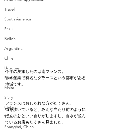
Travel
South America
Peru
Bolivia
Argentina
Chile
Uruguay
今年の夏旅したのは南フランス。
France
香水産業で有名なグラースという都市がある
地域です。
Malta
Sicily
フランスはおしゃれな方がたくさん。
Qatar
街を歩いていると、みんな当たり前のように
ほんのりといい香りがしますし、香水が並ん
Vietnam
でいるお店もたくさん見ました。
Shanghai, China