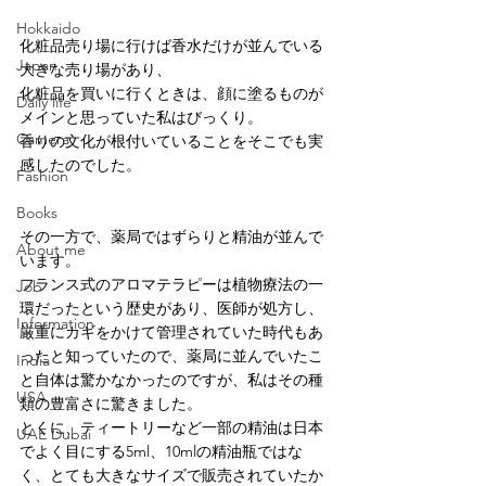
Hokkaido
化粧品売り場に行けば香水だけが並んでいる
Japan
大きな売り場があり、
化粧品を買いに行くときは、顔に塗るものが
Daily life
メインと思っていた私はびっくり。
Camera
香りの文化が根付いていることをそこでも実
感したのでした。
Fashion
Books
その一方で、薬局ではずらりと精油が並んで
About me
います。
フランス式のアロマテラピーは植物療法の一
Job
環だったという歴史があり、医師が処方し、
Information
厳重にカギをかけて管理されていた時代もあ
ったと知っていたので、薬局に並んでいたこ
India
と自体は驚かなかったのですが、私はその種
USA
類の豊富さに驚きました。
とくに、ティートリーなど一部の精油は日本
UAE Dubai
でよく目にする5ml、10mlの精油瓶ではな
く、とても大きなサイズで販売されていたか