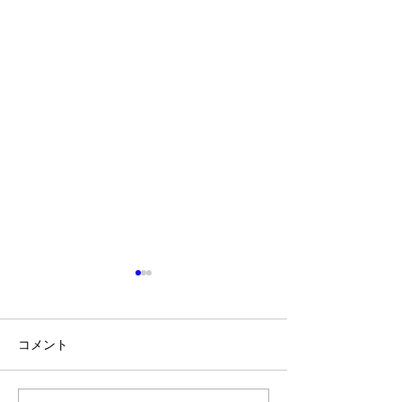
コメント
KIX→DXB→NCE
新婚旅行はフラ