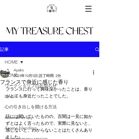
記事
HOME
Ayako
HOME
2023年10月5日
読了時間: 2分
フランスで身近に感じた香り
ワークショップのお知らせ
フランスに行って興味深かったことは、香り
がとても身近だったことでした。
Lesson
心の引き出しを開ける方法
話には聞いていたものの、百聞は一見に如か
Aromatherapy
ずとはよく言ったもので、実際に見ないと、
Aroma blending
感じないと、わからないことはたくさんあり
ました。
Aromatherapy session