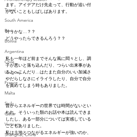
ます。アイデアだけ先走って、行動が追い付
Travel
かないこともしばしばあります。
South America
Peru
叶うかな…？？
どうやったらできるんろう？？
Bolivia
Argentina
私も一年ほど前までそんな風に悶々とし、調
Chile
子が悪いと落ち込んだり、つらい出来事があ
るとへこんだり…はたまた自分のいい加減さ
Uruguay
やだらしなさにイライラしたり、自分で自分
France
を責めてしまう時もありました。
Malta
Sicily
昔からエネルギーの世界では時間がないとい
われ、そういった類のお話や本は読んできま
Qatar
したし、ある一部分については実感している
Vietnam
こともありました。
私は土地とつながるエネルギーが強いのか、
Shanghai, China