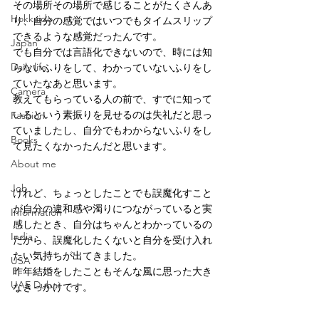
その場所その場所で感じることがたくさんあ
Hokkaido
り、自分の感覚ではいつでもタイムスリップ
できるような感覚だったんです。
Japan
でも自分では言語化できないので、時には知
Daily life
らないふりをして、わかっていないふりをし
ていたなあと思います。
Camera
教えてもらっている人の前で、すでに知って
いるという素振りを見せるのは失礼だと思っ
Fashion
ていましたし、自分でもわからないふりをし
Books
て見たくなかったんだと思います。
About me
Job
けれど、ちょっとしたことでも誤魔化すこと
が自分の違和感や濁りにつながっていると実
Information
感したとき、自分はちゃんとわかっているの
India
だから、誤魔化したくないと自分を受け入れ
たい気持ちが出てきました。
USA
昨年結婚をしたこともそんな風に思った大き
UAE Dubai
なきっかけです。