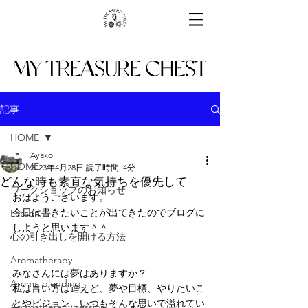
記事
HOME
Ayako
HOME
2023年4月28日
読了時間: 4分
どんな時も素直な気持ちを優先して
ワークショップのお知らせ
おはようございます。
今日は書きたいことが出てきたのでブログに
Lesson
しようと思います＾＾
心の引き出しを開ける方法
Aromatherapy
みなさんには夢はありますか？
Aroma blending
私は言い方は違えど、夢や目標、やりたいこ
とやビジョン…いつもそんな思いで溢れてい
Aromatherapy session