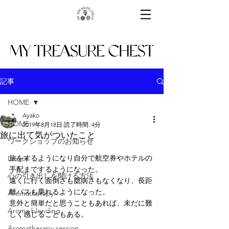
記事
HOME
Ayako
HOME
2019年8月18日
読了時間: 4分
旅に出て気がついたこと
ワークショップのお知らせ
旅をするようになり自分で航空券やホテルの
Lesson
手配までするようになった。
心の引き出しを開ける方法
遠くに行く面倒さも臆病さもなくなり、長距
離バスも乗れるようになった。
Aromatherapy
意外と簡単だと思うこともあれば、未だに難
Aroma blending
しく感じることもある。
Aromatherapy session