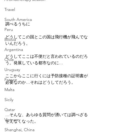
Travel
South America
調べるうちに
Peru
どうしてこの国とこの国は飛行機が飛んでな
Bolivia
いんだろう。
Argentina
どうしてここは不便だと言われているのだろ
Chile
う。発展している都市なのに…
Uruguay
ここからここに行くには予防接種の証明書が
France
必要なのか…それはどうしてだろう。
Malta
Sicily
Qatar
…そんな、あらゆる質問が湧いては調べざる
Vietnam
をえなくなった。
Shanghai, China