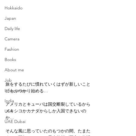
Hokkaido
Japan
Daily life
Camera
Fashion
Books
About me
Job
旅をするたびに慣れていくはずが新しいこと
Information
にもぶつかり始める…
India
アメリカとキューバは国交断裂しているから
メキシコかカナダからしか入国できないの
USA
か…
UAE Dubai
そんな風に思っていたのもつかの間、たまた