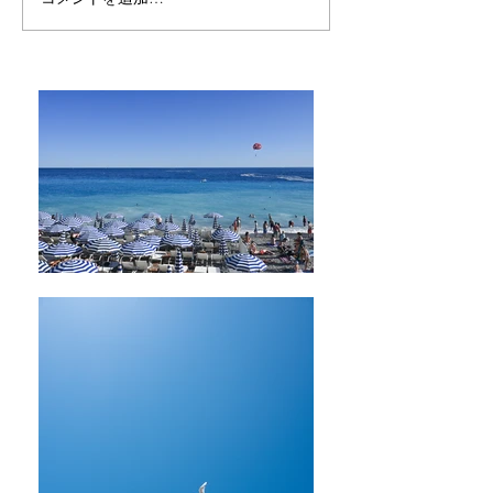
つまらないと思
つまらなくなる