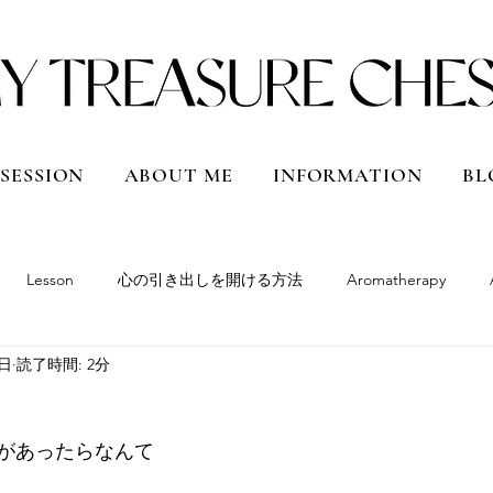
 SESSION
ABOUT ME
INFORMATION
BL
Lesson
心の引き出しを開ける方法
Aromatherapy
0日
読了時間: 2分
South America
Peru
Bolivia
Argentina
Chile
があったらなんて
Qatar
Vietnam
Shanghai, China
Hokkaido
Japan