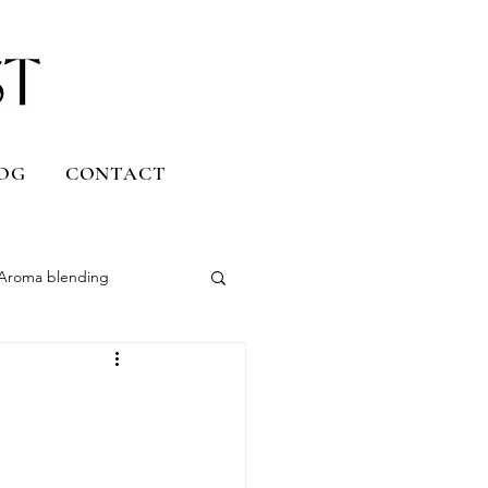
OG
CONTACT
Aroma blending
Uruguay
Daily life