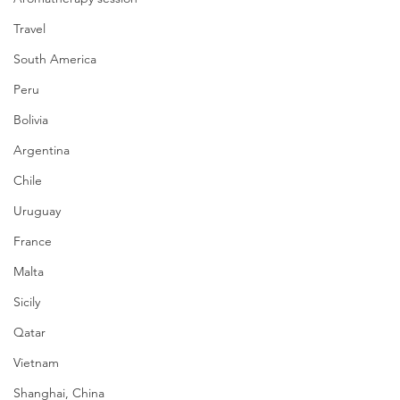
Travel
South America
Peru
Bolivia
Argentina
Chile
Uruguay
France
Malta
Sicily
Qatar
Vietnam
Shanghai, China