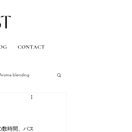
OG
CONTACT
Aroma blending
Uruguay
Daily life
の数時間、バス