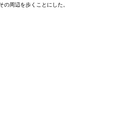
その周辺を歩くことにした。
About me
Job
Information
India
USA