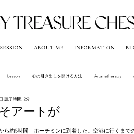
 SESSION
ABOUT ME
INFORMATION
BL
Lesson
心の引き出しを開ける方法
Aromatherapy
4日
読了時間: 2分
South America
Peru
Bolivia
Argentina
Chile
そアートが
Qatar
Vietnam
Shanghai, China
Hokkaido
Japan
から約5時間。ホーチミンに到着した。空港に行くまで