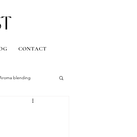
OG
CONTACT
Aroma blending
Uruguay
Daily life