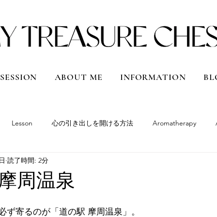
 SESSION
ABOUT ME
INFORMATION
BL
Lesson
心の引き出しを開ける方法
Aromatherapy
0日
読了時間: 2分
South America
Peru
Bolivia
Argentina
Chile
摩周温泉
Qatar
Vietnam
Shanghai, China
Hokkaido
Japan
必ず寄るのが「道の駅 摩周温泉」。