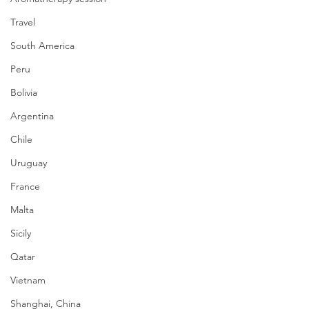
Travel
South America
Peru
Bolivia
Argentina
Chile
Uruguay
France
Malta
Sicily
Qatar
Vietnam
Shanghai, China