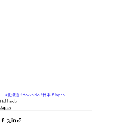
#北海道
#Hokkaido
#日本
#Japan
Hokkaido
Japan