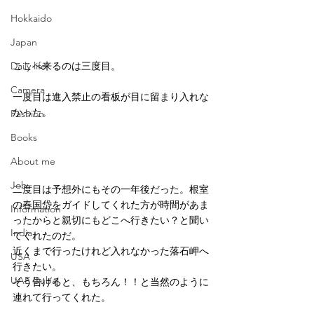
Hokkaido
Japan
ここへ来るのは三度目。
Daily life
Camera
一度目は進入禁止の看板が目に留まり入れな
かった。
Fashion
Books
About me
Job
二度目は予想外にもその一年後だった。根室
の春国岱をガイドしてくれた方が時間があま
Information
ったからと親切にもどこへ行きたい？と聞い
India
てくれたのだ。
近くまで行ったけれど入れなかった落石岬へ
USA
行きたい。
UAE Dubai
そう告げると、もちろん！！と当然のように
連れて行ってくれた。