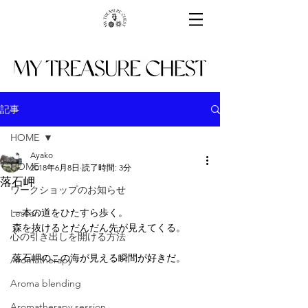
記事
HOME
Ayako
HOME
2018年6月8日
読了時間: 3分
落石岬
ワークショップのお知らせ
一本の道をひたすら歩く。
Lesson
森を抜けるとだんだん先が見えてくる。
心の引き出しを開ける方法
落石岬のこの海が見える瞬間が好きだ。
Aromatherapy
Aroma blending
Aromatherapy session