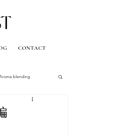
OG
CONTACT
Aroma blending
Uruguay
編
Daily life