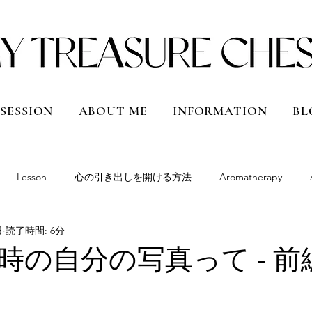
 SESSION
ABOUT ME
INFORMATION
BL
Lesson
心の引き出しを開ける方法
Aromatherapy
日
読了時間: 6分
South America
Peru
Bolivia
Argentina
Chile
時の自分の写真って - 前
Qatar
Vietnam
Shanghai, China
Hokkaido
Japan