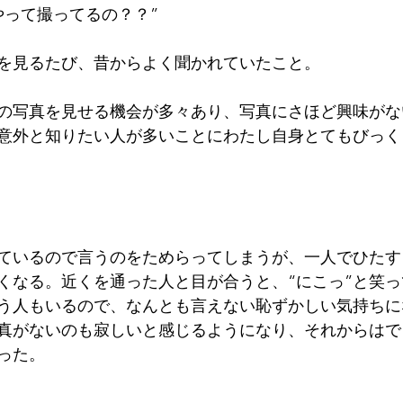
やって撮ってるの？？”
About me
Job
Information
India
USA
を見るたび、昔からよく聞かれていたこと。
の写真を見せる機会が多々あり、写真にさほど興味がな
意外と知りたい人が多いことにわたし自身とてもびっく
ているので言うのをためらってしまうが、一人でひたす
くなる。近くを通った人と目が合うと、“にこっ”と笑
笑う人もいるので、なんとも言えない恥ずかしい気持ち
真がないのも寂しいと感じるようになり、それからはで
った。