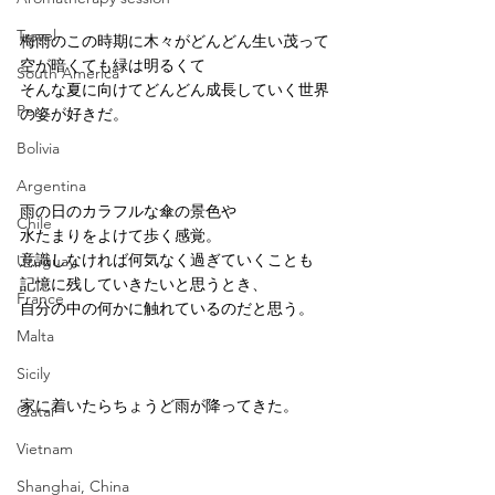
Travel
梅雨のこの時期に木々がどんどん生い茂って
空が暗くても緑は明るくて
South America
そんな夏に向けてどんどん成長していく世界
Peru
の姿が好きだ。
Bolivia
Argentina
雨の日のカラフルな傘の景色や
Chile
水たまりをよけて歩く感覚。
意識しなければ何気なく過ぎていくことも
Uruguay
記憶に残していきたいと思うとき、
France
自分の中の何かに触れているのだと思う。
Malta
Sicily
家に着いたらちょうど雨が降ってきた。
Qatar
Vietnam
Shanghai, China