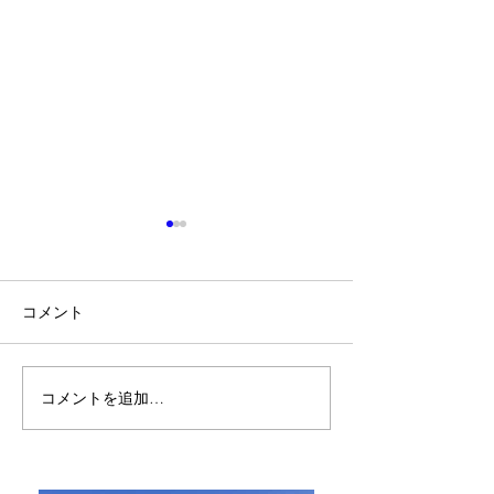
コメント
お祈りとお願い
好きなことが実
コメントを追加…