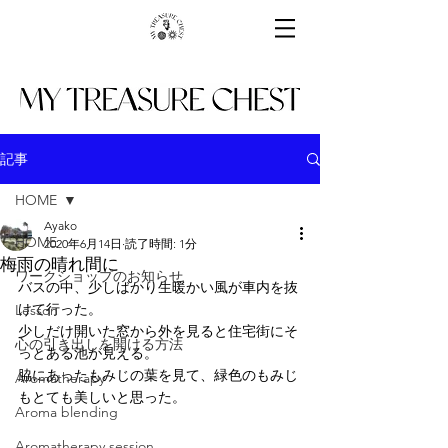
記事
HOME
Ayako
HOME
2020年6月14日
読了時間: 1分
梅雨の晴れ間に
ワークショップのお知らせ
バスの中、少しばかり生暖かい風が車内を抜
けて行った。
Lesson
少しだけ開いた窓から外を見ると住宅街にそ
心の引き出しを開ける方法
っとある池が見える。
脇にあったもみじの葉を見て、緑色のもみじ
Aromatherapy
もとても美しいと思った。
Aroma blending
Aromatherapy session