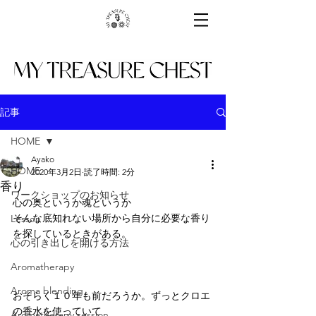
記事
HOME
Ayako
HOME
2020年3月2日
読了時間: 2分
香り
ワークショップのお知らせ
心の奥というか魂というか
そんな底知れない場所から自分に必要な香り
Lesson
を探しているときがある。
心の引き出しを開ける方法
Aromatherapy
Aroma blending
おそらく１０年も前だろうか。ずっとクロエ
の香水を使っていて
Aromatherapy session