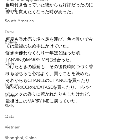
当時付き合っていた彼からも好評だったのに
Travel
香りを変えたくなった時があった。
South America
Peru
何度も香水売り場へ足を運び、色々嗅いでみ
Bolivia
ては最後の決め手にかけていた。
Argentina
香水を使わなくなり一年ほど経った頃、
LANVINのMARRY MEに出合った。
Chile
つけたときの感覚も、その後長時間つづく香
りもどちらも心地よく、買うことを決めた。
Uruguay
それからもCHANELのCHANCEを買ったり
France
NINA RICCIのL'EXTASEを買ったり、ドバイ
でムスクの香りに惹かれたりもしたけれど、
Malta
最後はこのMARRY MEに戻っていた。
Sicily
Qatar
Vietnam
Shanghai, China