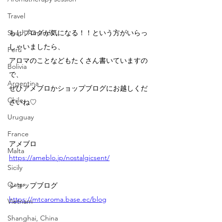
Travel
South America
もしブログが気になる！！という方がいらっ
しゃいましたら、
Peru
アロマのことなどもたくさん書いていますの
Bolivia
で、
Argentina
ぜひアメブロかショップブログにお越しくだ
Chile
さいね♡
Uruguay
France
アメブロ
Malta
https://ameblo.jp/nostalgicsent/
Sicily
Qatar
ショップブログ
https://mtcaroma.base.ec/blog
Vietnam
Shanghai, China