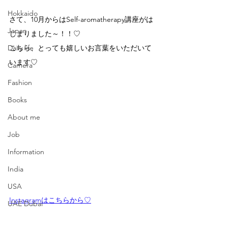
Hokkaido
さて、10月からはSelf-aromatherapy講座がは
Japan
じまりました～！！♡
Daily life
こちら、とっても嬉しいお言葉をいただいて
います♡
Camera
Fashion
Books
About me
Job
Information
India
USA
Instagramはこちらから♡
UAE Dubai