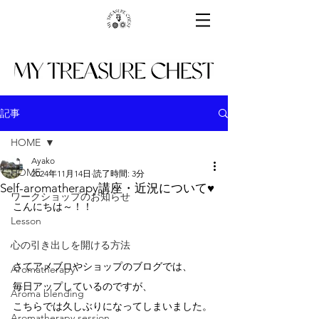
記事
HOME
Ayako
HOME
2024年11月14日
読了時間: 3分
Self-aromatherapy講座・近況について♥
ワークショップのお知らせ
こんにちは～！！
Lesson
心の引き出しを開ける方法
さてアメブロやショップのブログでは、
Aromatherapy
毎日アップしているのですが、
Aroma blending
こちらでは久しぶりになってしまいました。
Aromatherapy session