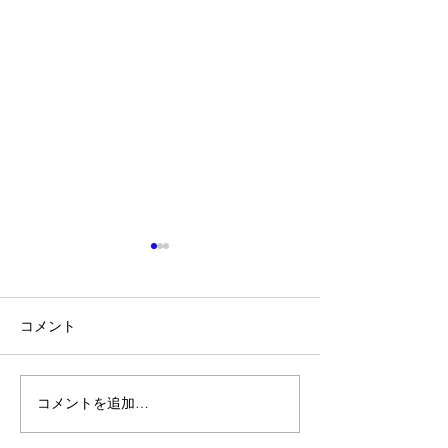
コメント
コメントを追加…
香りを使って現実を変え
香りを使って現
るには？②
るには？①