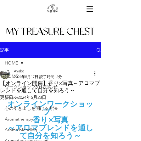
記事
HOME
Ayako
HOME
2024年5月17日
読了時間: 2分
【オンライン開催】香り×写真～アロマブ
ワークショップのお知らせ
レンドを通して自分を知ろう～
更新日：
2024年5月28日
Lesson
オンラインワークショッ
心の引き出しを開ける方法
プ　
香り×写真
Aromatherapy
～アロマブレンドを通し
Aroma blending
て自分を知ろう～
Aromatherapy session