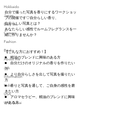
Hokkaido
自分で撮った写真を香りにするワークショッ
Japan
プの開催です♡自分らしい香り、
自分らしい写真とは？
Daily life
あなたらしい感性でルームフレグランスを一
Camera
緒に作りませんか？
Fashion
Books
【こんな方におすすめ！】
■　精油のブレンドに興味のある方
About me
■　自分だけのオリジナルの香りを作りたい
Job
方
■　より自分らしさを出して写真を撮りたい
Information
方
India
■　香りと写真を通して、ご自身の感性を磨
きたい方
USA
■　アロマセラピー、精油のブレンドに興味
がある方
UAE Dubai