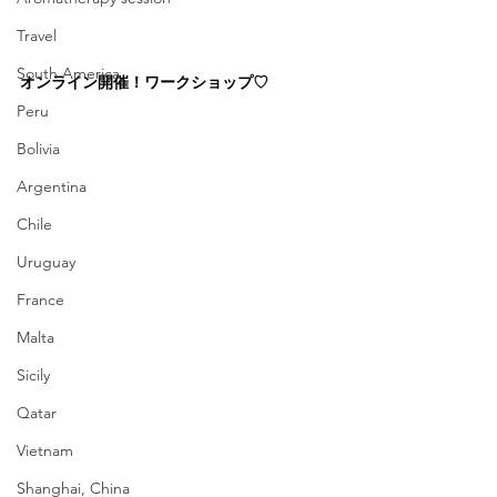
Travel
South America
オンライン開催！ワークショップ♡
Peru
Bolivia
Argentina
Chile
Uruguay
France
Malta
Sicily
Qatar
Vietnam
Shanghai, China