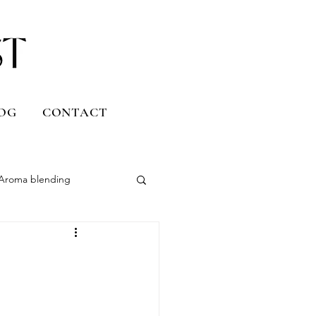
OG
CONTACT
Aroma blending
Uruguay
Daily life