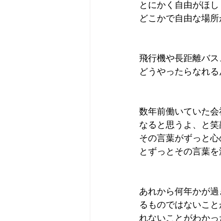
とにかく自由がほし
どこかで自由な場所
Camera
Fashion
Books
飛行機や長距離バス
どうやったらなれる
数年前働いていた会
なると思うよ、と笑
その言葉がずっと心
とずっとその言葉を
あれから何年かが過
るものではないこと
れないことがわかっ