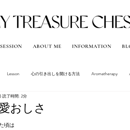
 SESSION
ABOUT ME
INFORMATION
BL
Lesson
心の引き出しを開ける方法
Aromatherapy
日
読了時間: 2分
South America
Peru
Bolivia
Argentina
Chile
愛おしさ
Qatar
Vietnam
Shanghai, China
Hokkaido
Japan
た頃は