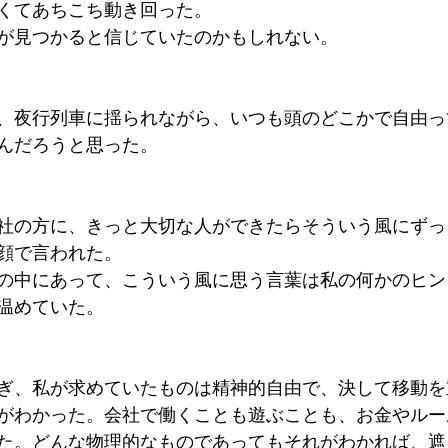
くてあちこち動き回った。
が見つかると信じていたのかもしれない。
About me
Job
Information
India
USA
、夜行列車に揺られながら、いつも頭のどこかで自由っ
んだろうと思った。
社の方に、きっと大切な人ができたらそういう風にずっ
顔で言われた。
の中にあって、こういう風に思う言葉は私の何かのヒン
温めていた。
ぎ、私が求めていたものは精神的自由で、決して移動を
がわかった。会社で働くことも遊ぶことも、お金やルー
た。どんな物理的なものであってもそれがわかれば、遮