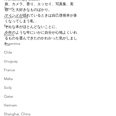
旅、カメラ、香り、エッセイ、写真集、美
Travel
容…と大好きなものばかり。
マインドが揺れているときは自己啓発本が多
South America
くなってしまう私…
Peru
そんな本がほとんどないことに、
今年のような年にいかに自分が心地よくいれ
Bolivia
るものを選んできたのかわかった気がしまし
Argentina
た。
Chile
Uruguay
France
Malta
Sicily
Qatar
Vietnam
Shanghai, China