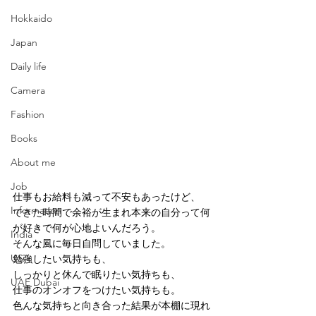
Hokkaido
Japan
Daily life
Camera
Fashion
Books
About me
Job
仕事もお給料も減って不安もあったけど、
Information
できた時間で余裕が生まれ本来の自分って何
が好きで何が心地よいんだろう。
India
そんな風に毎日自問していました。
USA
勉強したい気持ちも、
しっかりと休んで眠りたい気持ちも、
UAE Dubai
仕事のオンオフをつけたい気持ちも。
色んな気持ちと向き合った結果が本棚に現れ