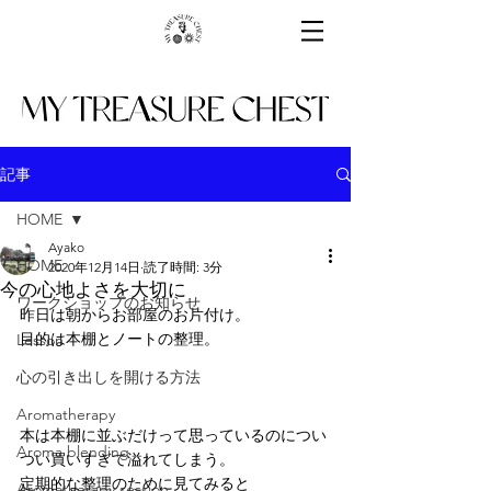
記事
HOME
Ayako
HOME
2020年12月14日
読了時間: 3分
今の心地よさを大切に
ワークショップのお知らせ
昨日は朝からお部屋のお片付け。
目的は本棚とノートの整理。
Lesson
心の引き出しを開ける方法
Aromatherapy
本は本棚に並ぶだけって思っているのについ
Aroma blending
つい買いすぎて溢れてしまう。
定期的な整理のために見てみると
Aromatherapy session