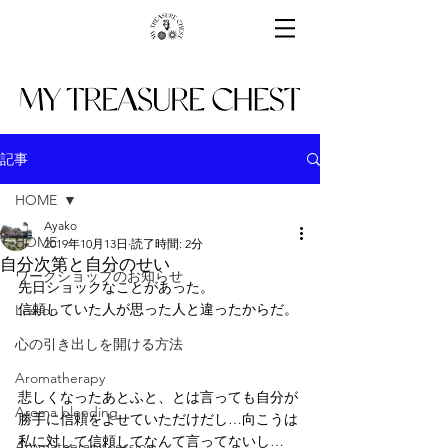
記事
HOME
Ayako
HOME
2019年10月13日
読了時間: 2分
自分次第と自分のせい
ワークショップのお知らせ
先日ショックなことがあった。
信頼していた人が思った人と違ったからだ。
Lesson
心の引き出しを開ける方法
Aromatherapy
悲しくなったあとふと、とは言っても自分が
Aroma blending
勝手に信頼をよせていただけだし…向こうは
私に対して信頼してなんて言ってないし…
Aromatherapy session