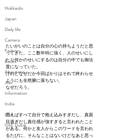
Hokkaido
Japan
Daily life
Camera
たいがいのことは自分の心の持ちようだと思
Fashion
ってきた。ここ数年特に強く、人のせいにし
たり何かのせいにするのは自分の中でも御法
Books
度になっていた。
About me
けれどなぜだか今回ばかりはそれで終わらせ
ようにも全然腑に落ちない。
Job
なぜだろう。
Information
India
USA
思えばすべて自分で抱え込みすぎだし、真面
目過ぎだし責任感が強すぎると言われたこと
UAE Dubai
がある。何かと友人からこのワードを言われ
るたびに、そんなことはないけどなあと思っ