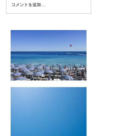
コメントを追加…
Aromatherapy online
ARTQ ORGAN
sessionスタート
について＾＾