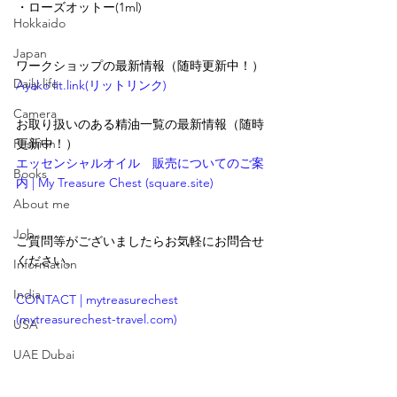
・ローズオットー(1ml)
Hokkaido
Japan
ワークショップの最新情報（随時更新中！）
Daily life
Ayako lit.link(リットリンク)
Camera
お取り扱いのある精油一覧の最新情報（随時
Fashion
更新中！）
エッセンシャルオイル　販売についてのご案
Books
内 | My Treasure Chest (square.site)
About me
Job
ご質問等がございましたらお気軽にお問合せ
ください。
Information
India
CONTACT | mytreasurechest 
(mytreasurechest-travel.com)
USA
UAE Dubai