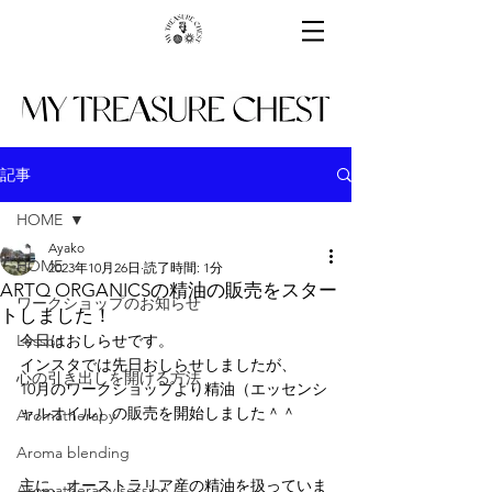
記事
HOME
Ayako
HOME
2023年10月26日
読了時間: 1分
ARTQ ORGANICSの精油の販売をスター
ワークショップのお知らせ
トしました！
Lesson
今日はおしらせです。
インスタでは先日おしらせしましたが、
心の引き出しを開ける方法
10月のワークショップより精油（エッセンシ
ャルオイル）の販売を開始しました＾＾
Aromatherapy
Aroma blending
主に、オーストラリア産の精油を扱っていま
Aromatherapy session