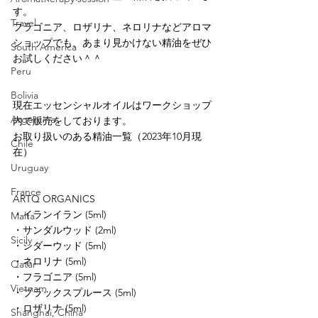
す。
Travel
フラゴニア、ロザリナ、ネロリナなどアロマ
ショップでも、あまり見かけない精油をぜひ
South America
お試しください＾＾
Peru
Bolivia
現在エッセンシャルオイルはワークショップ
Argentina
内で販売をしております。
お取り扱いのある精油一覧（2023年10月現
Chile
在）
Uruguay
France
ARTQ ORGANICS
・イランイラン (5ml)
Malta
・サンダルウッド (2ml)
Sicily
・シダーウッド (5ml)
・ネロリナ (5ml)
Qatar
・フラゴニア (5ml)
Vietnam
・ブラックスプルース (5ml)
・ロザリナ (5ml)
Shanghai, China