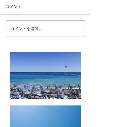
コメント
コメントを追加…
Aromatherapy online
アロマテラピー
sessionスタート
問箱