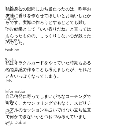
Hokkaido
私自身この疑問にぶち当たったのは、昨年お
友達に香りを作らせてほしいとお願いしたか
Japan
らです。実際に作ろうとするととても難し
Daily life
く、結果として『いい香りだね』と言っては
もらったものの、しっくりしない心が残った
Camera
のでした。
Fashion
Books
私はオラクルカードをやっていた時期もある
ので直感で作ることも考えましたが、それだ
About me
と占いっぽくなってしまう。
Job
Information
自己啓発に寄ってしまいがちなコーチングで
India
もなく、カウンセリングでもなく、スピリチ
ュアルのセッションや占いではない立ち位置
USA
で何かできないかとつねづね考えていまし
UAE Dubai
た。