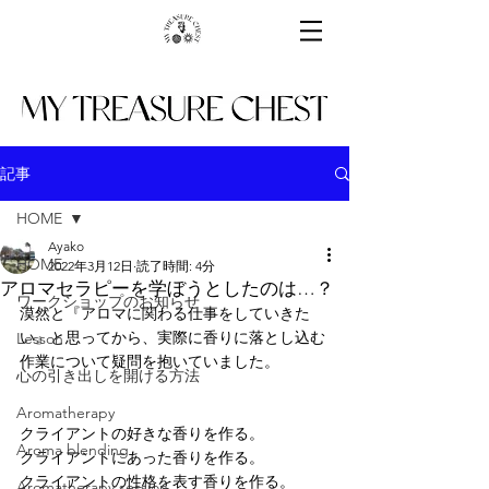
記事
HOME
Ayako
HOME
2022年3月12日
読了時間: 4分
アロマセラピーを学ぼうとしたのは…？
ワークショップのお知らせ
漠然と『アロマに関わる仕事をしていきた
い』と思ってから、実際に香りに落とし込む
Lesson
作業について疑問を抱いていました。
心の引き出しを開ける方法
Aromatherapy
クライアントの好きな香りを作る。
Aroma blending
クライアントにあった香りを作る。
クライアントの性格を表す香りを作る。
Aromatherapy session