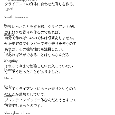
クライアントの身体に合わせた香りを作る。
Travel
…
South America
Peru
こういったことをする際、クライアントがい
つも好きな香りを作るのであれば、
Bolivia
自分で作ればいいので私は必要ありません。
Argentina
そしてアロマセラピーで使う香りを使うので
あれば、その機能性にも注目したい。
Chile
であれば私ができることはなんなんだろ
う…？
Uruguay
それって今まで勉強した中に入っていない
France
な…そう思ったことがありました。
Malta
Sicily
そしてクライアントにあった香りというのも
なんだか漠然としていて、
Qatar
ブレンディングって一体なんだろうとすごく
Vietnam
考えてしまったのです。
Shanghai, China