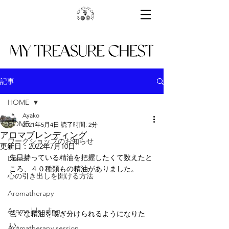
記事
HOME
Ayako
HOME
2021年5月4日
読了時間: 2分
アロマブレンディング
ワークショップのお知らせ
更新日：
2022年7月10日
先日持っている精油を把握したくて数えたと
Lesson
ころ、４０種類もの精油がありました。
心の引き出しを開ける方法
Aromatherapy
Aroma blending
色々な精油を嗅ぎ分けられるようになりた
い。
Aromatherapy session