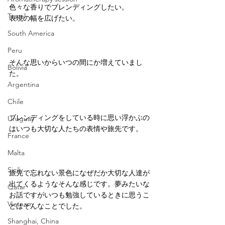
色々な香りでブレンディングしたい。
Travel
表現の幅を広げたい。
South America
Peru
そんな思いからいつの間にか増えていまし
Bolivia
た。
Argentina
Chile
ブレンディングをしている時に思い浮かぶの
Uruguay
はいつも大切な人たちの表情や旅先です。
France
Malta
Sicily
旅先で忘れない景色になぜだか大切な人達が
出てくるようなそんな感じです。夢みたいな
Qatar
お話ですがいつも勉強しているときに思うこ
Vietnam
とはそんなことでした。
Shanghai, China