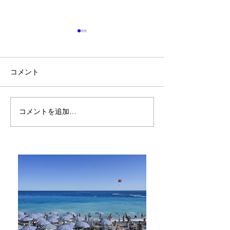
コメント
コメントを追加…
ハウツー本だけじゃな
アロマブレンド
く、感性が磨ける本を読
不正解ってなん
む。