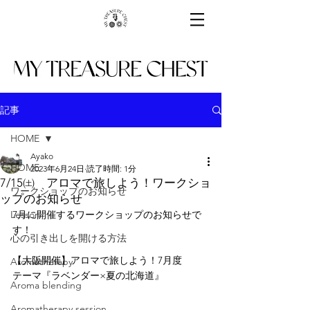
記事
HOME
Ayako
HOME
2023年6月24日
読了時間: 1分
7/15㈯ アロマで旅しよう！ワークショ
ワークショップのお知らせ
ップのお知らせ
Lesson
7月に開催するワークショップのお知らせで
す！
心の引き出しを開ける方法
【大阪開催】アロマで旅しよう！7月度　
Aromatherapy
テーマ『ラベンダー×夏の北海道』
Aroma blending
Aromatherapy session