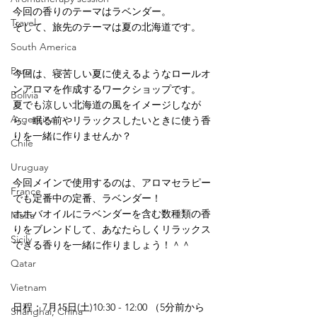
今回の香りのテーマはラベンダー。
Travel
そして、旅先のテーマは夏の北海道です。
South America
Peru
今回は、寝苦しい夏に使えるようなロールオ
ンアロマを作成するワークショップです。
Bolivia
夏でも涼しい北海道の風をイメージしなが
Argentina
ら、眠る前やリラックスしたいときに使う香
りを一緒に作りませんか？
Chile
Uruguay
今回メインで使用するのは、アロマセラピー
France
でも定番中の定番、ラベンダー！
ホホバオイルにラベンダーを含む数種類の香
Malta
りをブレンドして、あなたらしくリラックス
Sicily
できる香りを一緒に作りましょう！＾＾
Qatar
Vietnam
日程：7月15日(土)10:30 - 12:00 （5分前から
Shanghai, China