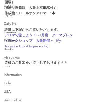
開場）
Hokkaido
場所：近鉄線　大阪上本町駅付近
作成物：ロールオンアロマ　1本
Japan
Daily life
詳細は下記からご覧いただけます。
Camera
アロマで旅しよう！～7月度　アロマブレン
Fashion
ドワークショップ　大阪開催～ | My 
Treasure Chest (square.site)
Books
About me
皆様のご参加をお待ちしております＾＾
Job
Information
India
USA
UAE Dubai