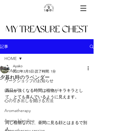
記事
HOME
Ayako
HOME
2022年3月5日
読了時間: 1分
夕暮れ時のラベンダー
ワークショップのお知らせ
西日が強くなる時間は植物がキラキラとし
Lesson
て、とても喜んでいるように見えます。
心の引き出しを開ける方法
Aromatherapy
Aroma blending
同じ植物なのに、昼間に見る顔とはまるで別
人。
Aromatherapy session