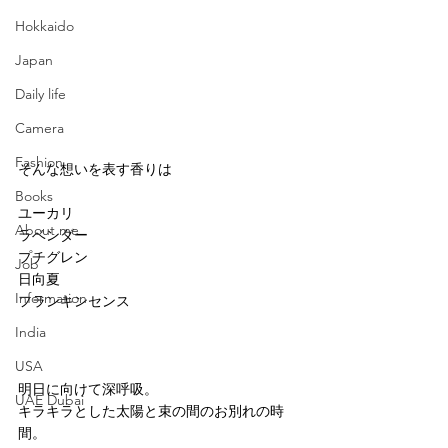
Hokkaido
Japan
Daily life
Camera
Fashion
そんな想いを表す香りは
Books
ユーカリ
About me
ラベンダー
プチグレン
Job
日向夏
Information
フランキンセンス
India
USA
明日に向けて深呼吸。
UAE Dubai
キラキラとした太陽と束の間のお別れの時
間。