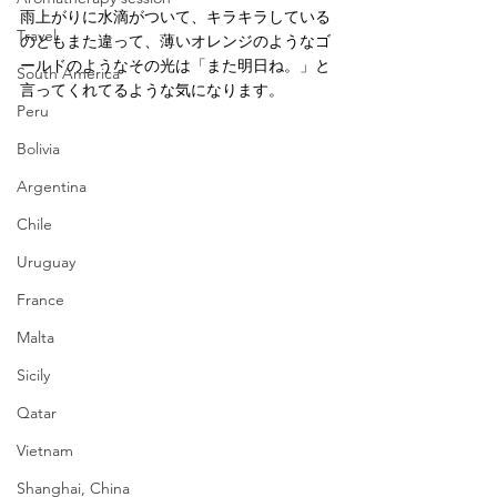
雨上がりに水滴がついて、キラキラしている
Travel
のともまた違って、薄いオレンジのようなゴ
ールドのようなその光は「また明日ね。」と
South America
言ってくれてるような気になります。
Peru
Bolivia
Argentina
Chile
Uruguay
France
Malta
Sicily
Qatar
Vietnam
Shanghai, China