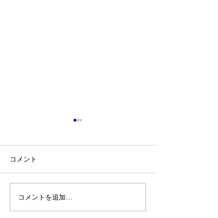
コメント
コメントを追加…
ハウツー本だけじゃな
アロマブレンド
く、感性が磨ける本を読
不正解ってなん