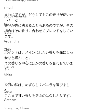
Travel
まれにですが、どうしてもこの香りが使いた
South America
い！！と、
Peru
香りが先に決まることもあるのですが、その
場合はその香りに合わせてブレンドをしてい
Bolivia
ます。
Argentina
Chile
ポイントは、メインにしたい香りを先にしっ
かりと選ぶこと。
Uruguay
その香りを中心にほかの香りを合わせていま
France
す。
Malta
Sicily
今月の私は、めずらしくバニラを選びまし
た。
Qatar
ここまで甘い香りを選ぶのは久しぶりです。
Vietnam
Shanghai, China