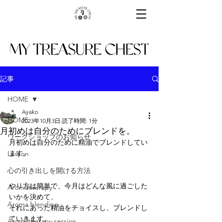
記事
HOME
Ayako
HOME
2023年10月3日
読了時間: 1分
月初めは自分のためにブレンドを。
ワークショップのお知らせ
月初めは自分のために精油でブレンドしてい
ます。
Lesson
心の引き出しを開ける方法
やり方は簡単で、今月はどんな風に過ごした
Aromatherapy
いかを決めて、
Aroma blending
それにあった精油をチョイスし、ブレンドし
ていきます。
Aromatherapy session