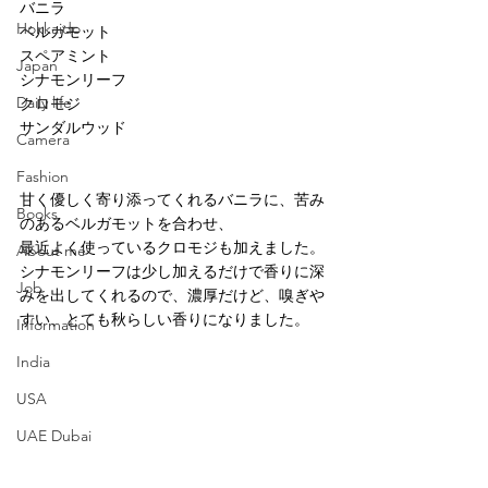
バニラ
Hokkaido
ベルガモット
スペアミント
Japan
シナモンリーフ
Daily life
クロモジ
サンダルウッド
Camera
Fashion
甘く優しく寄り添ってくれるバニラに、苦み
Books
のあるベルガモットを合わせ、
最近よく使っているクロモジも加えました。
About me
シナモンリーフは少し加えるだけで香りに深
Job
みを出してくれるので、濃厚だけど、嗅ぎや
すい、とても秋らしい香りになりました。
Information
India
USA
UAE Dubai