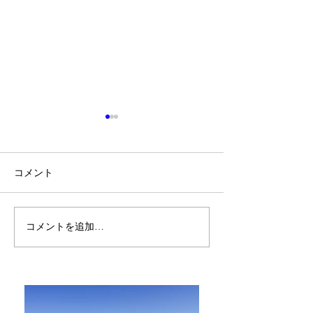
コメント
コメントを追加…
ハウツー本だけじゃな
アロマブレンド
く、感性が磨ける本を読
不正解ってなん
む。