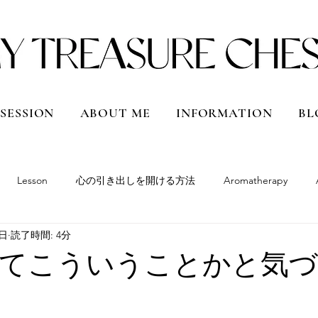
 SESSION
ABOUT ME
INFORMATION
BL
Lesson
心の引き出しを開ける方法
Aromatherapy
9日
読了時間: 4分
South America
Peru
Bolivia
Argentina
Chile
ってこういうことかと気
Qatar
Vietnam
Shanghai, China
Hokkaido
Japan