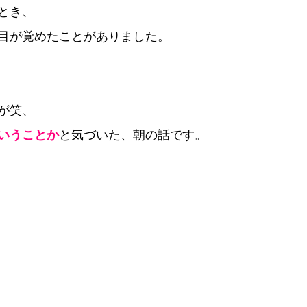
とき、
About me
Job
Information
India
USA
目が覚めたことがありました。
が笑、
いうことか
と気づいた、朝の話です。