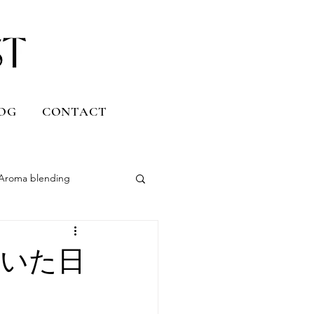
OG
CONTACT
Aroma blending
Uruguay
づいた日
Daily life