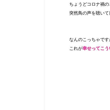
ちょうどコロナ禍の
Camera
Fashion
Books
突然鳥の声を聴いて
なんのこっちゃです
これが
幸せってこう