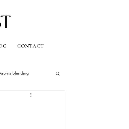
OG
CONTACT
Aroma blending
Uruguay
Daily life