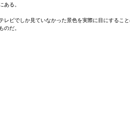
にある。
About me
Job
Information
India
USA
テレビでしか見ていなかった景色を実際に目にすること
ものだ。