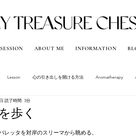
 SESSION
ABOUT ME
INFORMATION
BL
Lesson
心の引き出しを開ける方法
Aromatherapy
9日
読了時間: 3分
South America
Peru
Bolivia
Argentina
Chile
を歩く
Qatar
Vietnam
Shanghai, China
Hokkaido
Japan
バレッタを対岸のスリーマから眺める。