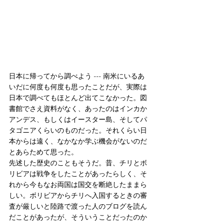
日本に帰ってから調べよう --- 南米にいるあ
いだに何度も何度も思ったことだが、実際は
日本で調べてもほとんど出てこなかった。図
書館でさえ資料がなく、あったのはインカか
アンデス、もしくはイースター島、そしてパ
タゴニアくらいのものだった。それくらい日
本からは遠く、なかなか学ぶ機会がないのだ
とあらためて思った。
先述した歴史のこともそうだ。昔、チリとボ
リビアは戦争をしたことがあったらしく、そ
れから今もなお両国は国交を断絶したままら
しい。ボリビアからチリへ入国するときの審
査が厳しいと陸路で渡った人のブログを読ん
だことがあったが、そういうことだったのか