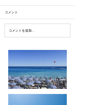
コメント
リマで見た黄金色の空
コメントを追加…
どうして人を騙
う -ブエノス・
終日に思ったこ