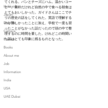
てくれる。パンとチーズにハム。温かいコー
Hokkaido
ヒー。素朴だけれど自然の中で食べる朝食は
とてもおいしかった。ガイドさんはここでチ
Japan
リの歴史の話をしてくれた。英語で理解する
Daily life
のが難しかったことに加え、学校で一度も習
ったことがなかった話だったので頭の中で整
Camera
理するのに時間を要した。けれどこの時聞い
た話はとても印象に残るものとなった。
Fashion
Books
About me
Job
Information
India
USA
UAE Dubai