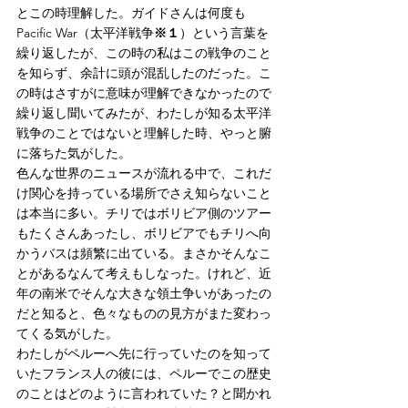
とこの時理解した。ガイドさんは何度も
Pacific War（太平洋戦争
※１
）という言葉を
繰り返したが、この時の私はこの戦争のこと
を知らず、余計に頭が混乱したのだった。こ
の時はさすがに意味が理解できなかったので
繰り返し聞いてみたが、わたしが知る太平洋
戦争のことではないと理解した時、やっと腑
に落ちた気がした。
色んな世界のニュースが流れる中で、これだ
け関心を持っている場所でさえ知らないこと
は本当に多い。チリではボリビア側のツアー
もたくさんあったし、ボリビアでもチリへ向
かうバスは頻繁に出ている。まさかそんなこ
とがあるなんて考えもしなった。けれど、近
年の南米でそんな大きな領土争いがあったの
だと知ると、色々なものの見方がまた変わっ
てくる気がした。
わたしがペルーへ先に行っていたのを知って
いたフランス人の彼には、ペルーでこの歴史
のことはどのように言われていた？と聞かれ