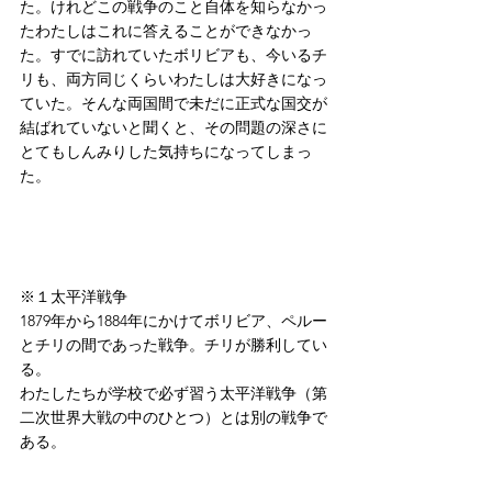
た。けれどこの戦争のこと自体を知らなかっ
たわたしはこれに答えることができなかっ
た。すでに訪れていたボリビアも、今いるチ
リも、両方同じくらいわたしは大好きになっ
ていた。そんな両国間で未だに正式な国交が
結ばれていないと聞くと、その問題の深さに
とてもしんみりした気持ちになってしまっ
た。
※１太平洋戦争
1879年から1884年にかけてボリビア、ペルー
とチリの間であった戦争。チリが勝利してい
る。
わたしたちが学校で必ず習う太平洋戦争（第
二次世界大戦の中のひとつ）とは別の戦争で
ある。