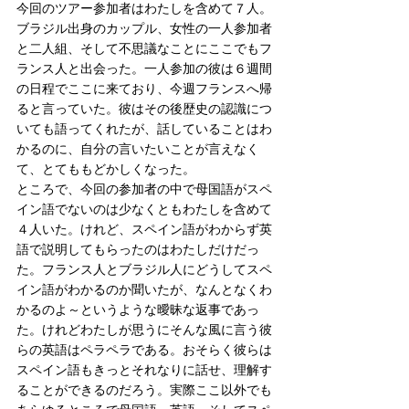
今回のツアー参加者はわたしを含めて７人。
ブラジル出身のカップル、女性の一人参加者
と二人組、そして不思議なことにここでもフ
ランス人と出会った。一人参加の彼は６週間
の日程でここに来ており、今週フランスへ帰
ると言っていた。彼はその後歴史の認識につ
いても語ってくれたが、話していることはわ
かるのに、自分の言いたいことが言えなく
て、とてももどかしくなった。
ところで、今回の参加者の中で母国語がスペ
イン語でないのは少なくともわたしを含めて
４人いた。けれど、スペイン語がわからず英
語で説明してもらったのはわたしだけだっ
た。フランス人とブラジル人にどうしてスペ
イン語がわかるのか聞いたが、なんとなくわ
かるのよ～というような曖昧な返事であっ
た。けれどわたしが思うにそんな風に言う彼
らの英語はペラペラである。おそらく彼らは
スペイン語もきっとそれなりに話せ、理解す
ることができるのだろう。実際ここ以外でも