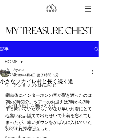
記事
HOME
Ayako
HOME
2018年4月4日
読了時間: 5分
小さなソカイレ村と長く続く道
ワークショップのお知らせ
宿全体にインターホンの音が響き渡ったのは
Lesson
朝の6時50分。ツアーのお迎えは7時から7時
心の引き出しを開ける方法
半と聞いていたから、かなり早い到着にとて
も驚いた。慌てて出たせいで上着を忘れてし
Aromatherapy
まったが、幸いダウンをかばんに入れていた
Aroma blending
のでそれが役に立った。
Aromatherapy session