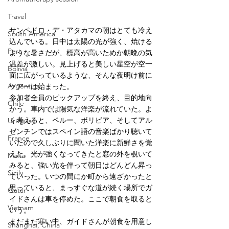
Travel
サンペドロ・デ・アタカマの朝はとても冷え
South America
込んでいる。日中は太陽の光が強く、焼ける
Peru
ような暑さだが、標高が高いためか朝晩の気
温差が激しい。見上げると美しい星空が空一
Bolivia
面に広がっているような、そんな夜明け前に
Argentina
ツアーは始まった。
参加者全員のピックアップを終え、目的地向
Chile
かう。車内では陽気な洋楽が流れていた。よ
く考えると、ペルー、ボリビア、そしてアル
Uruguay
ゼンチンではスペイン語の音楽ばかり聴いて
France
いたので久しぶりに聞いた洋楽に新鮮さを覚
えた。光が強くなってきたと窓の外を覗いて
Malta
みると、強い光を伴って朝日はどんどん昇っ
Sicily
ていった。いつの間にか町から遠ざかったと
思っていると、まっすぐな道が続く場所でガ
Qatar
イドさんは車を停めた。ここで朝食を取ると
Vietnam
いう。
まだまだ寒い中、ガイドさんが朝食を用意し
Shanghai, China