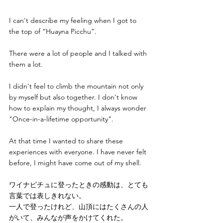
I can't describe my feeling when I got to 
the top of “Huayna Picchu”.
There were a lot of people and I talked with 
them a lot.
I didn't feel to climb the mountain not only 
by myself but also together. I don't know 
how to explain my thought, I always wonder 
"Once-in-a-lifetime opportunity".
At that time I wanted to share these 
experiences with everyone. I have never felt 
before, I might have come out of my shell.
ワイナピチュに登ったときの感動は、とても
言葉では表しきれない。
一人で登ったけれど、山頂にはたくさんの人
がいて、みんなが声をかけてくれた。