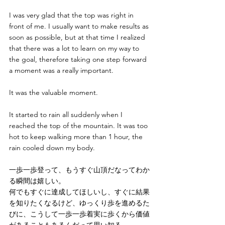
I was very glad that the top was right in 
front of me. I usually want to make results as 
soon as possible, but at that time I realized 
that there was a lot to learn on my way to 
the goal, therefore taking one step forward 
a moment was a really important.
It was the valuable moment.
It started to rain all suddenly when I 
reached the top of the mountain. It was too 
hot to keep walking more than 1 hour, the 
rain cooled down my body.
一歩一歩登って、もうすぐ山頂だなってわか
る瞬間は嬉しい。
何でもすぐに達成してほしいし、すぐに結果
を知りたくなるけど、ゆっくり歩を進めるた
びに、こうして一歩一歩着実に歩くから価値