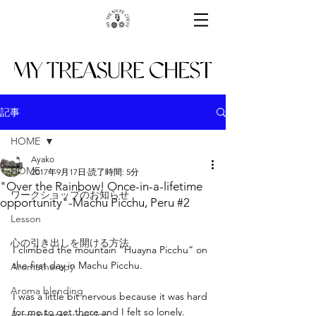
記事
HOME
Ayako
HOME
2017年9月17日
読了時間: 5分
"Over the Rainbow! Once-in-a-lifetime
ワークショップのお知らせ
opportunity"-Machu Picchu, Peru #2
Lesson
心の引き出しを開ける方法
I climbed the mountain “Huayna Picchu” on 
the first day in Machu Picchu.
Aromatherapy
Aroma blending
I was a little bit nervous because it was hard 
for me to get there and I felt so lonely.
Aromatherapy session