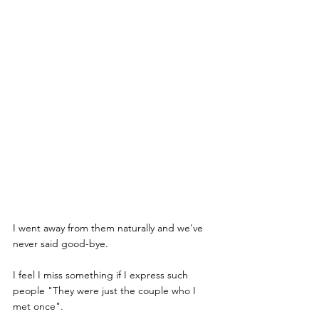
I went away from them naturally and we've 
never said good-bye.
I feel I miss something if I express such 
people "They were just the couple who I 
met once".