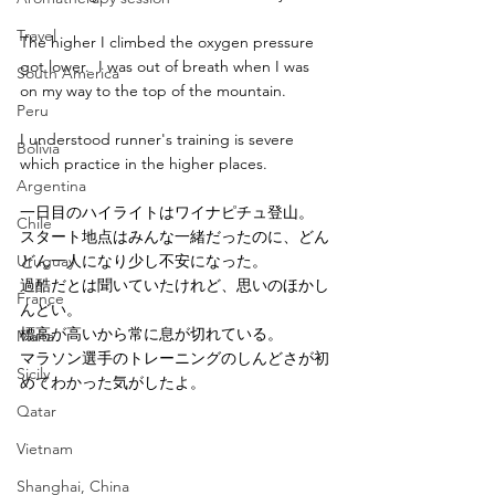
Travel
The higher I climbed the oxygen pressure 
got lower.  I was out of breath when I was 
South America
on my way to the top of the mountain.
Peru
I understood runner's training is severe 
Bolivia
which practice in the higher places.
Argentina
一日目のハイライトはワイナピチュ登山。
Chile
スタート地点はみんな一緒だったのに、どん
Uruguay
どん一人になり少し不安になった。
過酷だとは聞いていたけれど、思いのほかし
France
んどい。
標高が高いから常に息が切れている。
Malta
マラソン選手のトレーニングのしんどさが初
Sicily
めてわかった気がしたよ。
Qatar
Vietnam
Shanghai, China