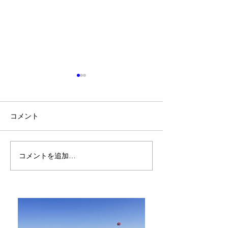
コメント
リマで見た黄金色の空
コメントを追加…
どうして人を騙
う -ブエノス・
終日に思ったこ