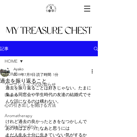
記事
HOME
Ayako
HOME
2019年7月9日
読了時間: 1分
過去を振り返ること
ワークショップのお知らせ
過去を振り返ることは好きじゃない。たまに
集まる同窓会や学生時代の友達の結婚式でそ
Lesson
んな話になるのは構わない。
心の引き出しを開ける方法
Aromatherapy
けれど過去の良かったときをなつかしんで
Aroma blending
あの頃はよかったなあと思うには
まだ人生を十分に生きていない気がするか
Aromatherapy session