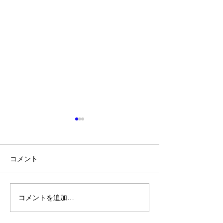
コメント
お祈りとお願い
好きなことが実
コメントを追加…