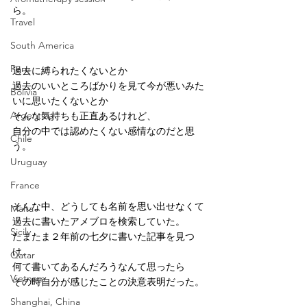
ら。
Travel
South America
Peru
過去に縛られたくないとか
過去のいいところばかりを見て今が悪いみた
Bolivia
いに思いたくないとか
Argentina
そんな気持ちも正直あるけれど、
自分の中では認めたくない感情なのだと思
Chile
う。
Uruguay
France
そんな中、どうしても名前を思い出せなくて
Malta
過去に書いたアメブロを検索していた。
Sicily
たまたま２年前の七夕に書いた記事を見つ
け、
Qatar
何て書いてあるんだろうなんて思ったら
Vietnam
その時自分が感じたことの決意表明だった。
Shanghai, China