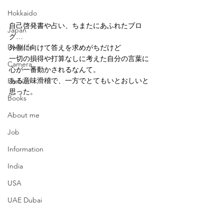
Hokkaido
自己啓発書や占い、ちまたにあふれたブロ
Japan
グ…
Daily life
外側に向けて答えを求めがちだけど
一切の損得や打算なしに考えた自分の言葉に
Camera
心が一番動かされるなんて。
ある意味滑稽で、一方でとてもいとおしいと
Fashion
思った。
Books
About me
Job
Information
India
USA
UAE Dubai