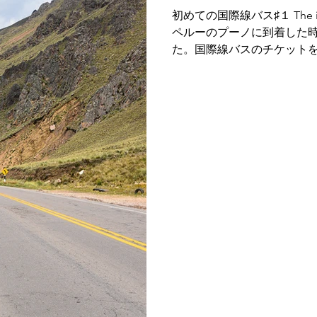
初めての国際線バス♯１ The interna
ペルーのプーノに到着した
About me
Job
Information
India
USA
た。国際線バスのチケット
ったからだ。翌々日にラパ
の後の飛行機に乗れなくなって