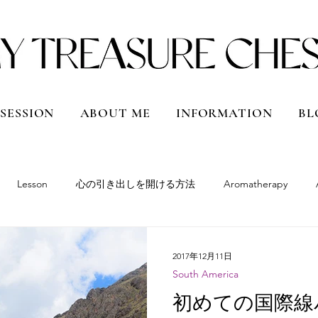
 SESSION
ABOUT ME
INFORMATION
BL
Lesson
心の引き出しを開ける方法
Aromatherapy
South America
Peru
Bolivia
Argentina
Chile
2017年12月11日
South America
Qatar
Vietnam
Shanghai, China
Hokkaido
Japan
初めての国際線バ