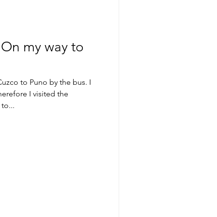
" On my way to
Cuzco to Puno by the bus. I
erefore I visited the
to...