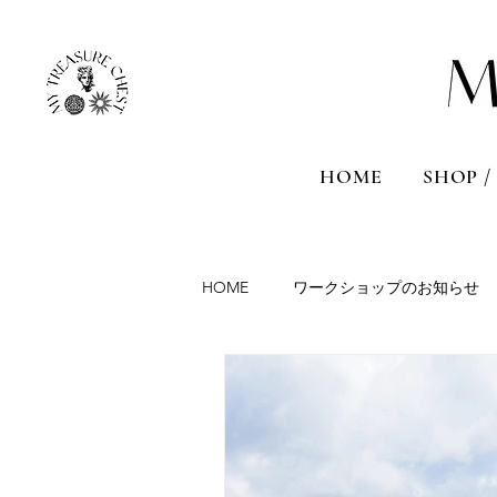
HOME
SHOP /
HOME
ワークショップのお知らせ
Aromatherapy session
Travel
France
Malta
Sicily