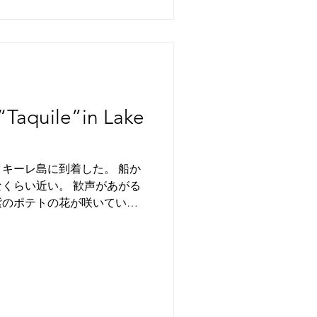
 “Taquile”in Lake
キーレ島に到着した。 船か
い。 歓声があがる
紫のポテトの花が咲いてい
. It took a few hours from...