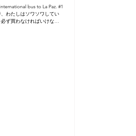
tional bus to La Paz. #1
時、わたしはソワソワしてい
を必ず買わなければいけなか
スへ向けて出発しないと、そ
...