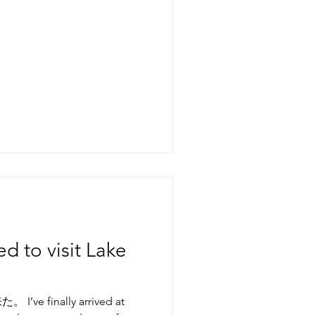
d to visit Lake
 finally arrived at