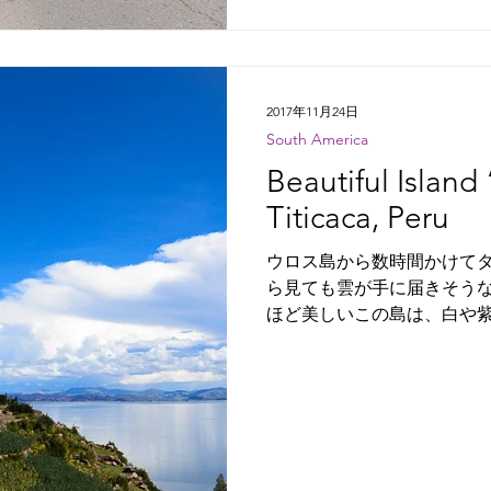
2017年11月24日
South America
Beautiful Island
Titicaca, Peru
ウロス島から数時間かけてタ
ら見ても雲が手に届きそうなくらい近
ほど美しいこの島は、白や
た。 I arrived at Taquile island