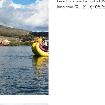
Lake Titicaca in Peru which I
long time. 昔、どこかで見