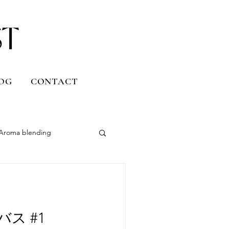
OG
CONTACT
Aroma blending
Uruguay
Daily life
ス #1