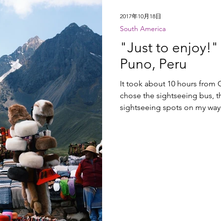
2017年10月18日
South America
"Just to enjoy!
Puno, Peru
It took about 10 hours from 
chose the sightseeing bus, th
sightseeing spots on my way 