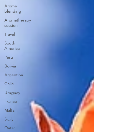
Aroma
blending
Aromatherapy
session
Travel
South
America
Peru
Bolivia
Argentina
Chile
Uruguay
France
Malta
Sicily
Qatar