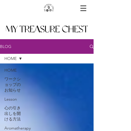
BLOG
HOME
HOME
ワークシ
ョップの
お知らせ
Lesson
心の引き
出しを開
ける方法
Aromatherapy