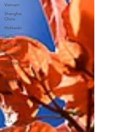
Vietnam
Shanghai,
China
Hokkaido
Japan
Daily life
Camera
Fashion
Books
About
me
Job
Information
India
USA
UAE