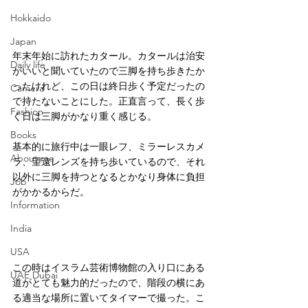
Hokkaido
Japan
年末年始に訪れたカタール。カタールは治安
Daily life
がいいと聞いていたので三脚を持ち歩きたか
ったけれど、この日は終日歩く予定だったの
Camera
で持たないことにした。正直言って、長く歩
Fashion
く日は三脚がかなり重く感じる。
Books
基本的に旅行中は一眼レフ、ミラーレスカメ
About me
ラ、望遠レンズを持ち歩いているので、それ
以外に三脚を持つとなるとかなり身体に負担
Job
がかかるからだ。
Information
India
USA
この時はイスラム芸術博物館の入り口にある
UAE Dubai
道がとても魅力的だったので、階段の横にあ
る適当な場所に置いてタイマーで撮った。こ