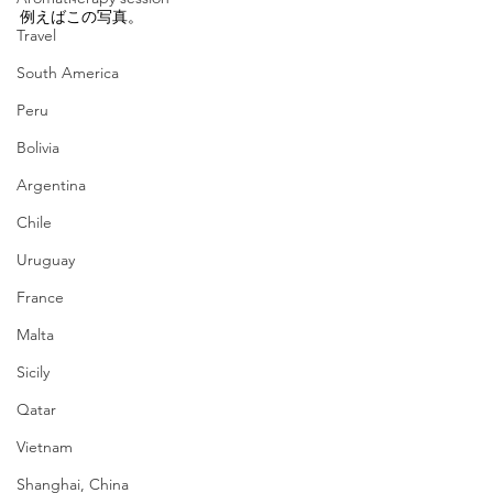
例えばこの写真。
Travel
South America
Peru
Bolivia
Argentina
Chile
Uruguay
France
Malta
Sicily
Qatar
Vietnam
Shanghai, China