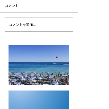
コメント
時間
コメントを追加…
風や音までも映し出す、
それが写真