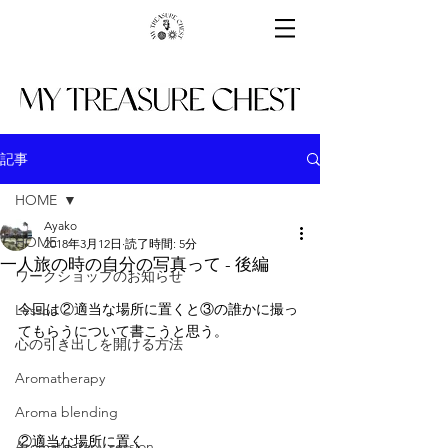
記事
HOME
Ayako
HOME
2018年3月12日
読了時間: 5分
一人旅の時の自分の写真って - 後編
ワークショップのお知らせ
今回は②適当な場所に置くと③の誰かに撮っ
Lesson
てもらうについて書こうと思う。
心の引き出しを開ける方法
Aromatherapy
Aroma blending
②適当な場所に置く
Aromatherapy session