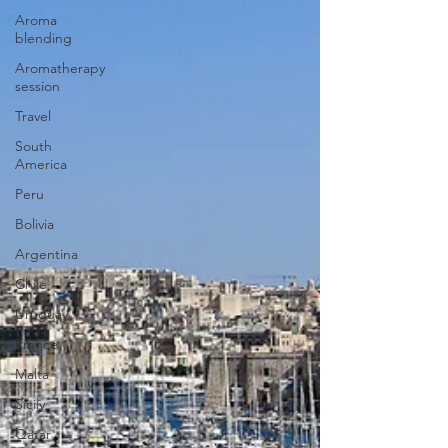
Aroma
blending
Aromatherapy
session
Travel
South
America
Peru
Bolivia
Argentina
Chile
Uruguay
France
Malta
Sicily
Qatar