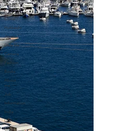
Vietnam
Shanghai,
China
Hokkaido
Japan
Daily life
Camera
Fashion
Books
About
me
Job
Information
India
USA
UAE