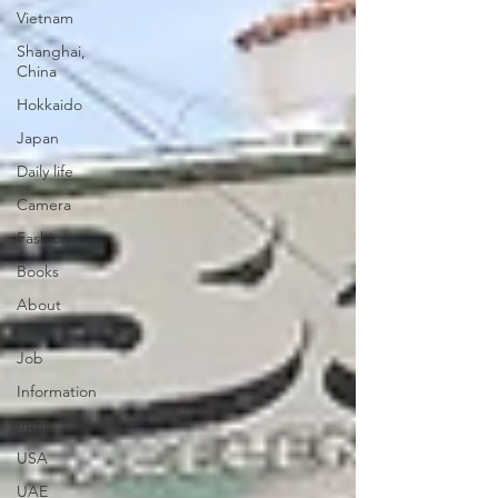
Vietnam
Shanghai,
China
Hokkaido
Japan
Daily life
Camera
Fashion
Books
About
me
Job
Information
India
USA
UAE