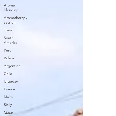
Aroma
blending
Aromatherapy
session
Travel
South
America
Peru
Bolivia
Argentina
Chile
Uruguay
France
Malta
Sicily
Qatar