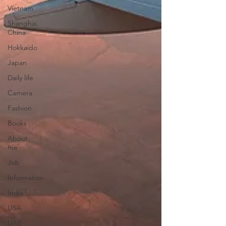
Vietnam
Shanghai,
China
Hokkaido
Japan
Daily life
Camera
Fashion
Books
About
me
Job
Information
India
USA
UAE