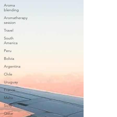
Aroma
blending
Aromatherapy
session
Travel
South
America
Peru
Bolivia
Argentina
Chile
Uruguay
France
Malta
Sicily
Qatar