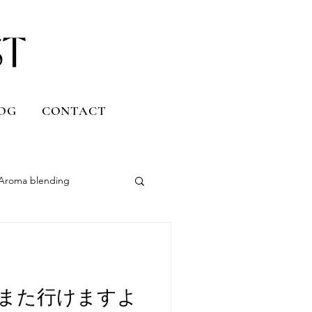
OG
CONTACT
Aroma blending
Uruguay
Daily life
また行けますよ