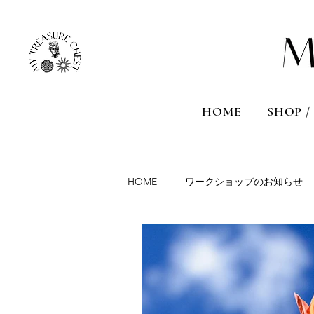
HOME
SHOP /
HOME
ワークショップのお知らせ
Aromatherapy session
Travel
France
Malta
Sicily