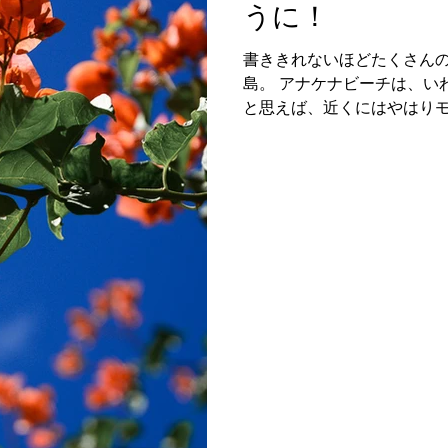
うに！
About me
Job
Information
India
USA
書ききれないほどたくさん
島。 アナケナビーチは、いわゆるリゾート的なビーチか
と思えば、近くにはやはり
もイースター島だと実感した
いけるタハイ儀式村にもモ
見ていると次第にモ...