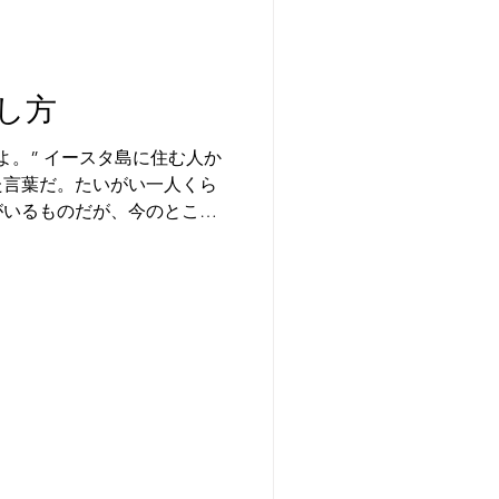
し方
に住む人か
た言葉だ。たいがい一人くら
がいるものだが、今のところ
な印象が最も悪い評価でそれ
い。みんなこぞってイースタ