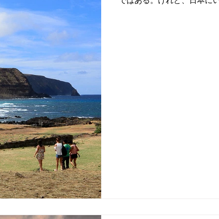
ではある。けれど、日本に
だの像としてのモアイだっ
アイには想像にも及ばない
だ。...