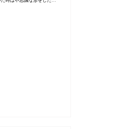
いた時は不思議な形をしたた
たが、実際目にするとそのモ
ほど多くの背景があったから