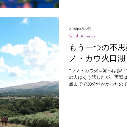
2018年4月22日
South America
もう一つの不思議
ノ・カウ火口湖
“ラノ・カウ火口湖へは歩いて45
の人はそう話したが、実際
点までで30分弱かかったの
った。 道は整備され、ひた
が、海に囲まれたこの島は
いく人が多い...