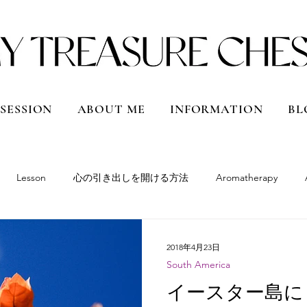
 SESSION
ABOUT ME
INFORMATION
BL
Lesson
心の引き出しを開ける方法
Aromatherapy
South America
Peru
Bolivia
Argentina
Chile
2018年4月23日
South America
Qatar
Vietnam
Shanghai, China
Hokkaido
Japan
イースター島に