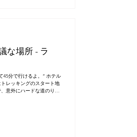
な場所 - ラ
分で行けるよ。” ホテル
はトレッキングのスタート地
で、意外にハードな道のりだ
すら登ったらいいだけなのだ
とても風が強い。車に乗って