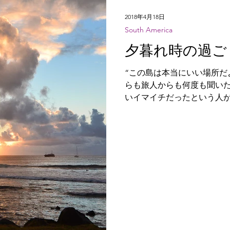
2018年4月18日
South America
夕暮れ時の過ご
“この島は本当にいい場所だよ。” イースタ島
らも旅人からも何度も聞い
いイマイチだったという人
自分が経験した初日の最悪
以上の話を聞いたことがな
ー島はよかったとい...