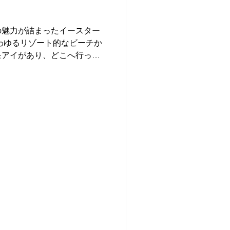
の魅力が詰まったイースター
モアイがあり、どこへ行って
。 ハンガロア村から歩いて
アイが立っているので、毎日